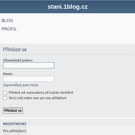
stani.1blog.cz
BLOG
PROFIL
Přihlásit se
Uživatelské jméno:
Heslo:
Zapomněl(a) jsem heslo
Přihlásit mě automaticky při každé návštěvě
Skrýt můj online stav pro toto přihlášení
REGISTROVAT
Pro přihlášení musíte být registrován/a. Registrace trvá jen pár vteřin a dává