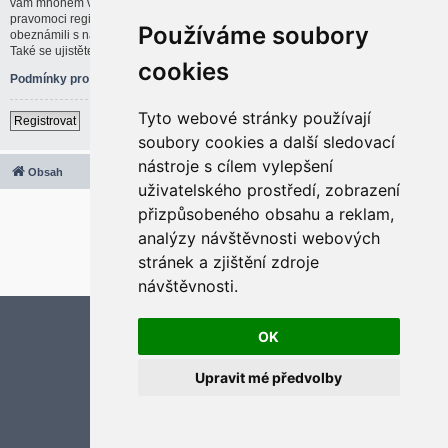
vám mnohem větší možnosti. Administrátor blogu též může dávat rozšířené
pravomoci registrovaným uživatelům. Před registrací se ujistěte, že jste se
Používáme soubory
obeznámili s našimi podmínkami pro použití a s dalšími pravidly a ujednáními.
Také se ujistěte, že si přečtete jakákoliv pravidla, která se na fóru objeví.
cookies
Podmínky pro užívání
|
Ochrana soukromí
Tyto webové stránky používají
Registrovat
soubory cookies a další sledovací
nástroje s cílem vylepšení
Obsah
Všechny časy jsou v
UTC+02:00
uživatelského prostředí, zobrazení
2020 © ASTRA - CZ s.r.o.
přizpůsobeného obsahu a reklam,
Založeno na
phpBB
® Forum Software © phpBB Limited
analýzy návštěvnosti webových
Český překlad –
phpBB.cz
stránek a zjištění zdroje
Optimized by:
phpBB SEO
Soukromí
|
Podmínky
návštěvnosti.
Aktualizujte předvolby souborů cookies
OK
Upravit mé předvolby