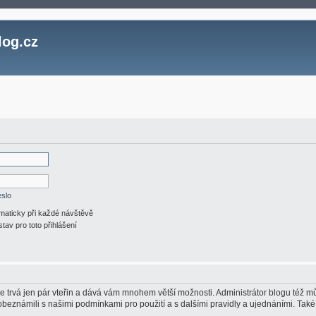
log.cz
eslo
omaticky při každé návštěvě
stav pro toto přihlášení
ace trvá jen pár vteřin a dává vám mnohem větší možnosti. Administrátor blogu též
 obeznámili s našimi podmínkami pro použití a s dalšími pravidly a ujednáními. Také s