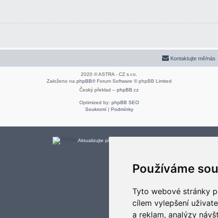
Kontaktujte mě/nás
2020 © ASTRA - CZ s.r.o.
Založeno na
phpBB
® Forum Software © phpBB Limited
Český překlad –
phpBB.cz
Optimized by:
phpBB SEO
Soukromí
|
Podmínky
Aktualizujte předvolby souborů cookies
Používáme sou
Tyto webové stránky po
cílem vylepšení uživat
a reklam, analýzy návš