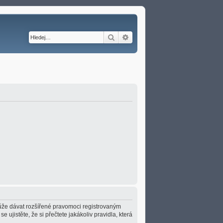
Hledat
Pokročilé hledání
 může dávat rozšířené pravomoci registrovaným
e ujistěte, že si přečtete jakákoliv pravidla, která