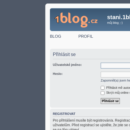
stani.1b
můj blog ;-)
BLOG
PROFIL
Přihlásit se
Uživatelské jméno:
Heslo:
Zapomněl(a) jsem h
Přihlásit mě aut
Skrýt můj online 
REGISTROVAT
Pro přihlášení musíte být registrován/a. Registr
uživatelům. Před registrací se ujistěte, že jste se
se na fóru objeví.