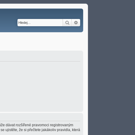
Hledat
Pokročilé hledání
 může dávat rozšířené pravomoci registrovaným
e ujistěte, že si přečtete jakákoliv pravidla, která