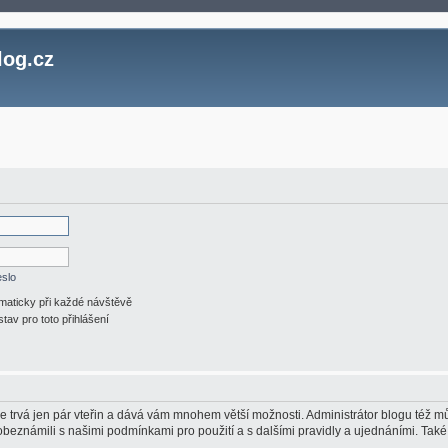
log.cz
eslo
omaticky při každé návštěvě
stav pro toto přihlášení
ace trvá jen pár vteřin a dává vám mnohem větší možnosti. Administrátor blogu též
 obeznámili s našimi podmínkami pro použití a s dalšími pravidly a ujednáními. Také s