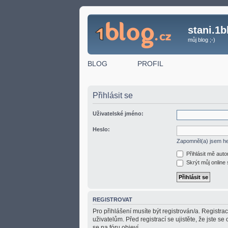
stani.1b
můj blog ;-)
BLOG
PROFIL
Přihlásit se
Uživatelské jméno:
Heslo:
Zapomněl(a) jsem h
Přihlásit mě aut
Skrýt můj online 
REGISTROVAT
Pro přihlášení musíte být registrován/a. Registr
uživatelům. Před registrací se ujistěte, že jste se
se na fóru objeví.