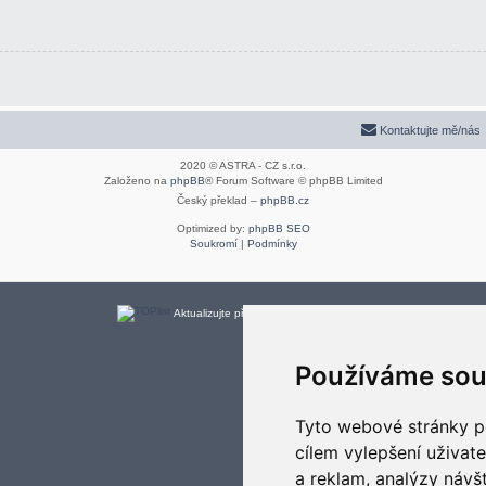
Kontaktujte mě/nás
2020 © ASTRA - CZ s.r.o.
Založeno na
phpBB
® Forum Software © phpBB Limited
Český překlad –
phpBB.cz
Optimized by:
phpBB SEO
Soukromí
|
Podmínky
Aktualizujte předvolby souborů cookies
Používáme sou
Tyto webové stránky po
cílem vylepšení uživat
a reklam, analýzy návš