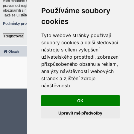
vám mnohem větší možnosti. Administrátor blogu též může dávat rozšířené
pravomoci registrovaným uživatelům. Před registrací se ujistěte, že jste se
Používáme soubory
obeznámili s našimi podmínkami pro použití a s dalšími pravidly a ujednáními.
Také se ujistěte, že si přečtete jakákoliv pravidla, která se na fóru objeví.
cookies
Podmínky pro užívání
|
Ochrana soukromí
Tyto webové stránky používají
Registrovat
soubory cookies a další sledovací
nástroje s cílem vylepšení
Obsah
Všechny časy jsou v
UTC+02:00
uživatelského prostředí, zobrazení
2020 © ASTRA - CZ s.r.o.
přizpůsobeného obsahu a reklam,
Založeno na
phpBB
® Forum Software © phpBB Limited
analýzy návštěvnosti webových
Český překlad –
phpBB.cz
stránek a zjištění zdroje
Optimized by:
phpBB SEO
Soukromí
|
Podmínky
návštěvnosti.
Aktualizujte předvolby souborů cookies
OK
Upravit mé předvolby