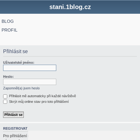
stani.1blog.cz
BLOG
PROFIL
Přihlásit se
Uživatelské jméno:
Heslo:
Zapomněl(a) jsem heslo
Přihlásit mě automaticky při každé návštěvě
Skrýt můj online stav pro toto přihlášení
REGISTROVAT
Pro přihlášení musíte být registrován/a. Registrace trvá jen pár vteřin a dává