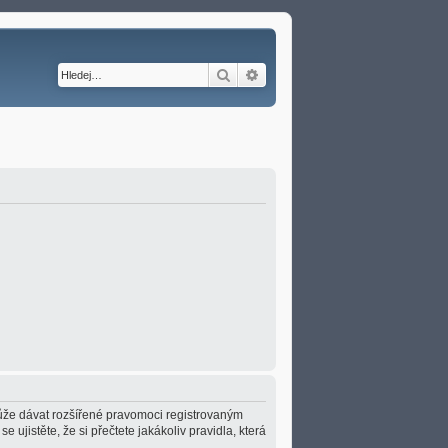
Hledat
Pokročilé hledání
 může dávat rozšířené pravomoci registrovaným
e ujistěte, že si přečtete jakákoliv pravidla, která