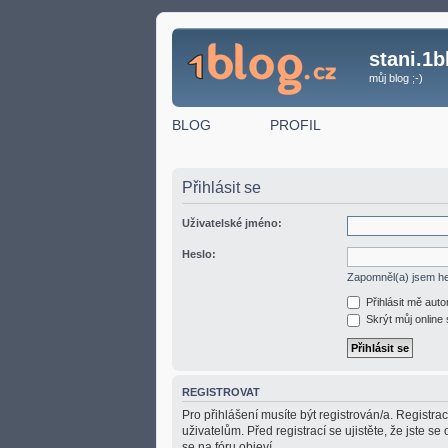
stani.1b
můj blog ;-)
BLOG
PROFIL
Přihlásit se
Uživatelské jméno:
Heslo:
Zapomněl(a) jsem h
Přihlásit mě aut
Skrýt můj online 
REGISTROVAT
Pro přihlášení musíte být registrován/a. Registr
uživatelům. Před registrací se ujistěte, že jste se
se na fóru objeví.