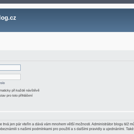
log.cz
eslo
omaticky při každé návštěvě
stav pro toto přihlášení
ace trvá jen pár vteřin a dává vám mnohem větší možnosti. Administrátor blogu též
 obeznámili s našimi podmínkami pro použití a s dalšími pravidly a ujednáními. Také s