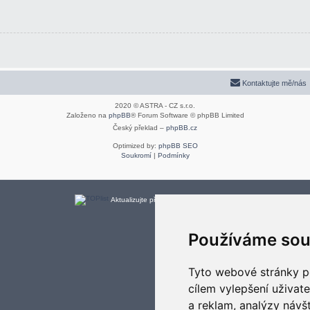
Kontaktujte mě/nás
2020 © ASTRA - CZ s.r.o.
Založeno na
phpBB
® Forum Software © phpBB Limited
Český překlad –
phpBB.cz
Optimized by:
phpBB SEO
Soukromí
|
Podmínky
Aktualizujte předvolby souborů cookies
Používáme sou
Tyto webové stránky po
cílem vylepšení uživat
a reklam, analýzy návš