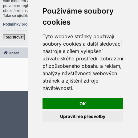
vám mnohem větší možnosti. Administrátor blogu též může dávat rozšířené
pravomoci registrovaným uživatelům. Před registrací se ujistěte, že jste se
Používáme soubory
obeznámili s našimi podmínkami pro použití a s dalšími pravidly a ujednáními.
Také se ujistěte, že si přečtete jakákoliv pravidla, která se na fóru objeví.
cookies
Podmínky pro užívání
|
Ochrana soukromí
Tyto webové stránky používají
Registrovat
soubory cookies a další sledovací
nástroje s cílem vylepšení
Obsah
Všechny časy jsou v
UTC+02:00
uživatelského prostředí, zobrazení
2020 © ASTRA - CZ s.r.o.
přizpůsobeného obsahu a reklam,
Založeno na
phpBB
® Forum Software © phpBB Limited
analýzy návštěvnosti webových
Český překlad –
phpBB.cz
stránek a zjištění zdroje
Optimized by:
phpBB SEO
Soukromí
|
Podmínky
návštěvnosti.
Aktualizujte předvolby souborů cookies
OK
Upravit mé předvolby