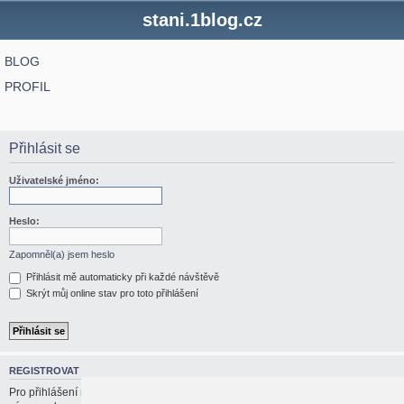
stani.1blog.cz
BLOG
PROFIL
Přihlásit se
Uživatelské jméno:
Heslo:
Zapomněl(a) jsem heslo
Přihlásit mě automaticky při každé návštěvě
Skrýt můj online stav pro toto přihlášení
REGISTROVAT
Pro přihlášení musíte být registrován/a. Registrace trvá jen pár vteřin a dává