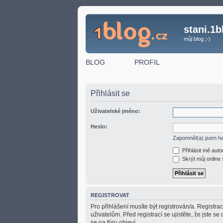
stani.1b
můj blog ;-)
BLOG
PROFIL
Přihlásit se
Uživatelské jméno:
Heslo:
Zapomněl(a) jsem h
Přihlásit mě aut
Skrýt můj online 
REGISTROVAT
Pro přihlášení musíte být registrován/a. Registr
uživatelům. Před registrací se ujistěte, že jste se
se na fóru objeví.