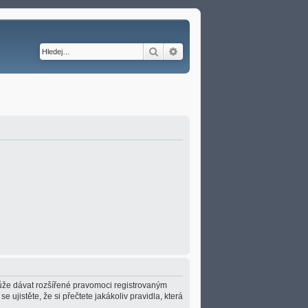
Hledat
Pokročilé hledání
 může dávat rozšířené pravomoci registrovaným
e ujistěte, že si přečtete jakákoliv pravidla, která