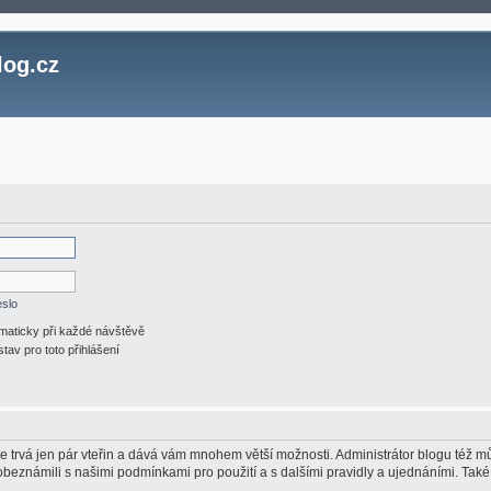
log.cz
eslo
omaticky při každé návštěvě
stav pro toto přihlášení
ace trvá jen pár vteřin a dává vám mnohem větší možnosti. Administrátor blogu též
 obeznámili s našimi podmínkami pro použití a s dalšími pravidly a ujednáními. Také s