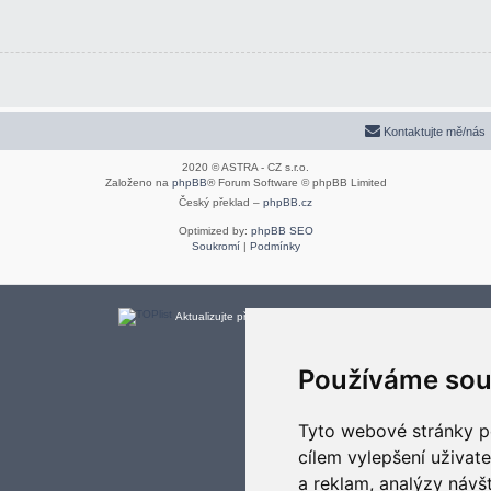
Kontaktujte mě/nás
2020 © ASTRA - CZ s.r.o.
Založeno na
phpBB
® Forum Software © phpBB Limited
Český překlad –
phpBB.cz
Optimized by:
phpBB SEO
Soukromí
|
Podmínky
Aktualizujte předvolby souborů cookies
Používáme sou
Tyto webové stránky po
cílem vylepšení uživat
a reklam, analýzy návš