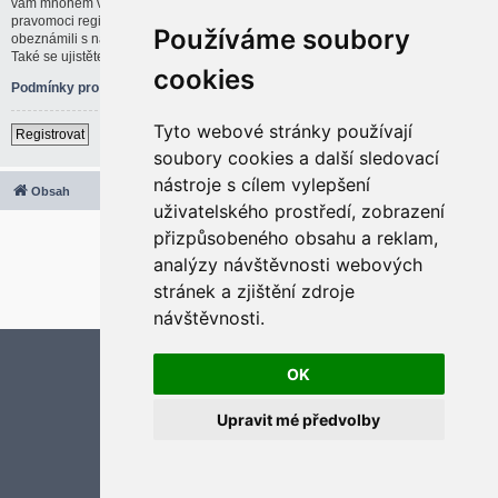
vám mnohem větší možnosti. Administrátor blogu též může dávat rozšířené
pravomoci registrovaným uživatelům. Před registrací se ujistěte, že jste se
Používáme soubory
obeznámili s našimi podmínkami pro použití a s dalšími pravidly a ujednáními.
Také se ujistěte, že si přečtete jakákoliv pravidla, která se na fóru objeví.
cookies
Podmínky pro užívání
|
Ochrana soukromí
Tyto webové stránky používají
Registrovat
soubory cookies a další sledovací
nástroje s cílem vylepšení
Obsah
Všechny časy jsou v
UTC+02:00
uživatelského prostředí, zobrazení
2020 © ASTRA - CZ s.r.o.
přizpůsobeného obsahu a reklam,
Založeno na
phpBB
® Forum Software © phpBB Limited
analýzy návštěvnosti webových
Český překlad –
phpBB.cz
stránek a zjištění zdroje
Optimized by:
phpBB SEO
Soukromí
|
Podmínky
návštěvnosti.
Aktualizujte předvolby souborů cookies
OK
Upravit mé předvolby