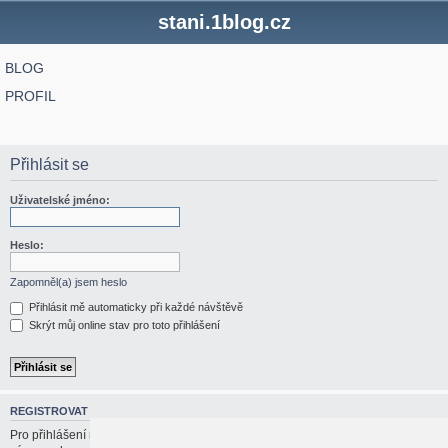
stani.1blog.cz
BLOG
PROFIL
Přihlásit se
Uživatelské jméno:
Heslo:
Zapomněl(a) jsem heslo
Přihlásit mě automaticky při každé návštěvě
Skrýt můj online stav pro toto přihlášení
REGISTROVAT
Pro přihlášení musíte být registrován/a. Registrace trvá jen pár vteřin a dává