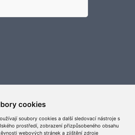
bory cookies
užívají soubory cookies a další sledovací nástroje s
elského prostředí, zobrazení přizpůsobeného obsahu
těvnosti webových stránek a zjištění zdroje