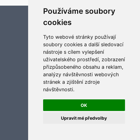
Používáme soubory
Aktualizujte předvolby souborů cookies
cookies
Tyto webové stránky používají
soubory cookies a další sledovací
nástroje s cílem vylepšení
uživatelského prostředí, zobrazení
přizpůsobeného obsahu a reklam,
analýzy návštěvnosti webových
stránek a zjištění zdroje
návštěvnosti.
OK
Upravit mé předvolby