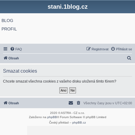
stani.1blog.cz
BLOG
PROFIL
FAQ
Registrovat
Přihlásit se
H
Obsah
l
Smazat cookies
e
d
Chcete smazat všechna cookies z vašeho disku uložená tímto fórem?
a
t
Obsah
Všechny časy jsou v
UTC+02:00
2020 © ASTRA - CZ s.r.o.
Založeno na
phpBB
® Forum Software © phpBB Limited
Český překlad –
phpBB.cz
Optimized by:
phpBB SEO
Soukromí
|
Podmínky