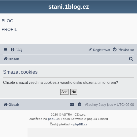
stani.1blog.cz
BLOG
PROFIL
FAQ
Registrovat
Přihlásit se
H
Obsah
l
Smazat cookies
e
d
Chcete smazat všechna cookies z vašeho disku uložená tímto fórem?
a
t
Obsah
Všechny časy jsou v
UTC+02:00
2020 © ASTRA - CZ s.r.o.
Založeno na
phpBB
® Forum Software © phpBB Limited
Český překlad –
phpBB.cz
Optimized by:
phpBB SEO
Soukromí
|
Podmínky