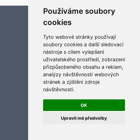
Používáme soubory
Aktualizujte předvolby souborů cookies
cookies
Tyto webové stránky používají
soubory cookies a další sledovací
nástroje s cílem vylepšení
uživatelského prostředí, zobrazení
přizpůsobeného obsahu a reklam,
analýzy návštěvnosti webových
stránek a zjištění zdroje
návštěvnosti.
OK
Upravit mé předvolby