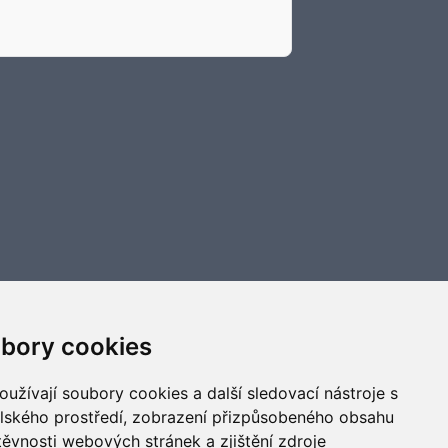
bory cookies
užívají soubory cookies a další sledovací nástroje s
elského prostředí, zobrazení přizpůsobeného obsahu
těvnosti webových stránek a zjištění zdroje