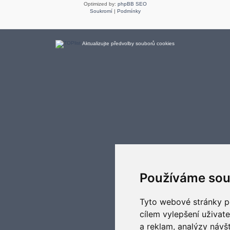
Optimized by:
phpBB SEO
Soukromí
|
Podmínky
Aktualizujte předvolby souborů cookies
Používáme sou
Tyto webové stránky po
cílem vylepšení uživat
a reklam, analýzy návš