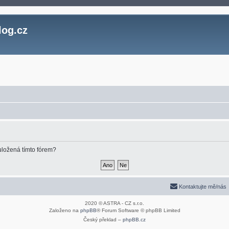
log.cz
uložená tímto fórem?
Kontaktujte mě/nás
2020 © ASTRA - CZ s.r.o.
Založeno na
phpBB
® Forum Software © phpBB Limited
Český překlad –
phpBB.cz