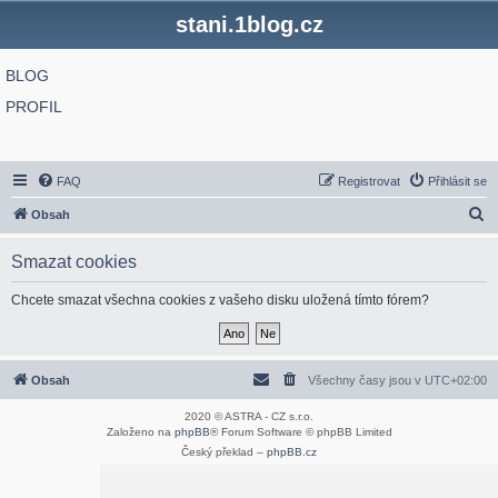
stani.1blog.cz
BLOG
PROFIL
FAQ
Registrovat
Přihlásit se
H
Obsah
l
Smazat cookies
e
d
Chcete smazat všechna cookies z vašeho disku uložená tímto fórem?
a
t
Obsah
Všechny časy jsou v
UTC+02:00
2020 © ASTRA - CZ s.r.o.
Založeno na
phpBB
® Forum Software © phpBB Limited
Český překlad –
phpBB.cz
Optimized by:
phpBB SEO
Soukromí
|
Podmínky