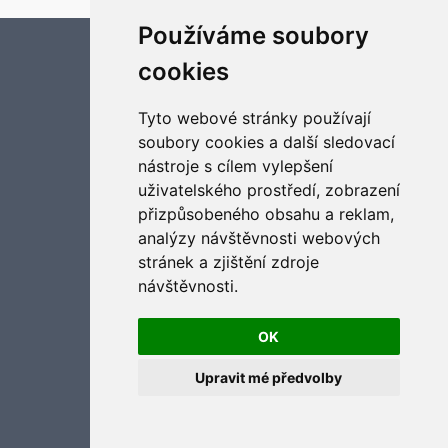
Používáme soubory
Aktualizujte předvolby souborů cookies
cookies
Tyto webové stránky používají
soubory cookies a další sledovací
nástroje s cílem vylepšení
uživatelského prostředí, zobrazení
přizpůsobeného obsahu a reklam,
analýzy návštěvnosti webových
stránek a zjištění zdroje
návštěvnosti.
OK
Upravit mé předvolby