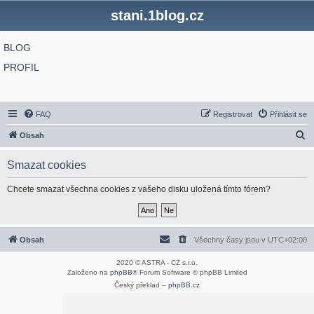
stani.1blog.cz
BLOG
PROFIL
FAQ
Registrovat
Přihlásit se
H
Obsah
l
Smazat cookies
e
d
Chcete smazat všechna cookies z vašeho disku uložená tímto fórem?
a
t
Obsah
Všechny časy jsou v
UTC+02:00
2020 © ASTRA - CZ s.r.o.
Založeno na
phpBB
® Forum Software © phpBB Limited
Český překlad –
phpBB.cz
Optimized by:
phpBB SEO
Soukromí
|
Podmínky