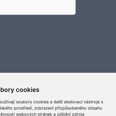
bory cookies
užívají soubory cookies a další sledovací nástroje s
elského prostředí, zobrazení přizpůsobeného obsahu
těvnosti webových stránek a zjištění zdroje