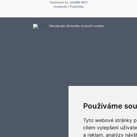
Optimized by:
phpBB SEO
Soukromí
|
Podmínky
Aktualizujte předvolby souborů cookies
Používáme sou
Tyto webové stránky po
cílem vylepšení uživat
a reklam, analýzy návš