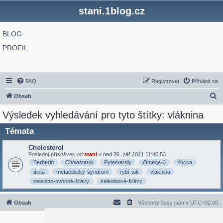
stani.1blog.cz
BLOG
PROFIL
FAQ
Registrovat
Přihlásit se
H
Obsah
l
Výsledek vyhledávání pro tyto štítky: vláknina
e
Témata
d
a
Cholesterol
Poslední příspěvek od
stani
«
ned 26. zář 2021 11:40:53
t
Berberin
Cholesterol
Fytesteroly
Omega-3
Yucca
dieta
metabolicky-syndrom
rybí-tuk
vláknina
zelenino-ovocné-šťávy
zeleninové-šťávy
Obsah
Všechny časy jsou v
UTC+02:00
2020 © ASTRA - CZ s.r.o.