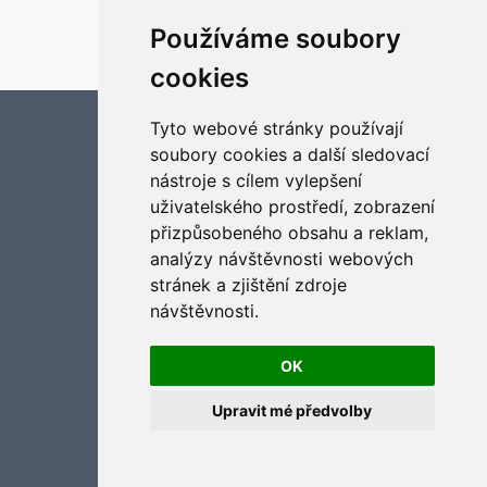
Založeno na
phpBB
® Forum Software © phpBB Limited
Český překlad –
phpBB.cz
Používáme soubory
Optimized by:
phpBB SEO
cookies
Soukromí
|
Podmínky
Aktualizujte předvolby souborů cookies
Tyto webové stránky používají
soubory cookies a další sledovací
nástroje s cílem vylepšení
uživatelského prostředí, zobrazení
přizpůsobeného obsahu a reklam,
analýzy návštěvnosti webových
stránek a zjištění zdroje
návštěvnosti.
OK
Upravit mé předvolby