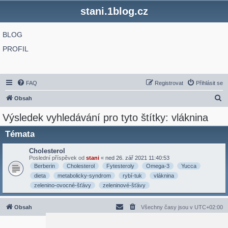
stani.1blog.cz
BLOG
PROFIL
FAQ
Registrovat
Přihlásit se
H
Obsah
l
Výsledek vyhledávání pro tyto štítky: vláknina
e
Témata
d
a
Cholesterol
Poslední příspěvek od
stani
«
ned 26. zář 2021 11:40:53
t
Berberin
Cholesterol
Fytesteroly
Omega-3
Yucca
dieta
metabolicky-syndrom
rybí-tuk
vláknina
zelenino-ovocné-šťávy
zeleninové-šťávy
Obsah
Všechny časy jsou v
UTC+02:00
2020 © ASTRA - CZ s.r.o.