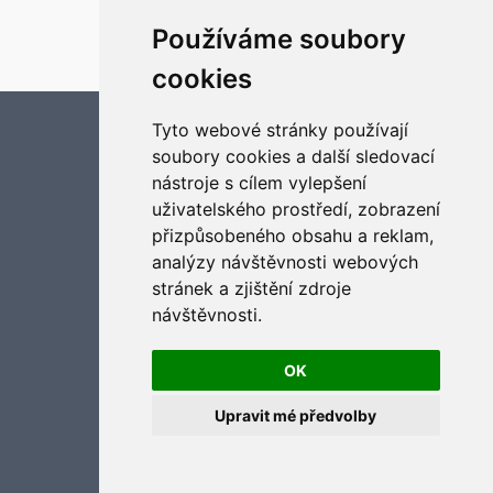
Založeno na
phpBB
® Forum Software © phpBB Limited
Český překlad –
phpBB.cz
Používáme soubory
Optimized by:
phpBB SEO
cookies
Soukromí
|
Podmínky
Aktualizujte předvolby souborů cookies
Tyto webové stránky používají
soubory cookies a další sledovací
nástroje s cílem vylepšení
uživatelského prostředí, zobrazení
přizpůsobeného obsahu a reklam,
analýzy návštěvnosti webových
stránek a zjištění zdroje
návštěvnosti.
OK
Upravit mé předvolby