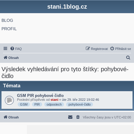
stani.1blog.cz
BLOG
PROFIL
FAQ
Registrovat
Přihlásit se
H
Obsah
l
Výsledek vyhledávání pro tyto štítky: pohybové-
e
čidlo
d
Témata
a
t
GSM PIR pohybové čidlo
Poslední příspěvek od
stani
«
úte 29. bře 2022 19:02:46
GSM
PIR
odposlech
pohybové-čidlo
Obsah
Všechny časy jsou v
UTC+02:00
2020 © ASTRA - CZ s.r.o.
Založeno na
phpBB
® Forum Software © phpBB Limited