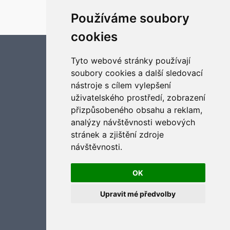
Český překlad –
phpBB.cz
Používáme soubory
Optimized by:
phpBB SEO
Soukromí
|
Podmínky
cookies
Aktualizujte předvolby souborů cookies
Tyto webové stránky používají
soubory cookies a další sledovací
nástroje s cílem vylepšení
uživatelského prostředí, zobrazení
přizpůsobeného obsahu a reklam,
analýzy návštěvnosti webových
stránek a zjištění zdroje
návštěvnosti.
OK
Upravit mé předvolby