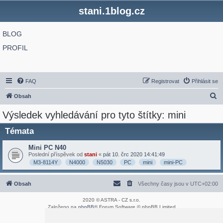
stani.1blog.cz
BLOG
PROFIL
FAQ
Registrovat
Přihlásit se
H
Obsah
l
Výsledek vyhledávání pro tyto štítky: mini
e
Témata
d
a
Mini PC N40
Poslední příspěvek od
stani
«
pát 10. črc 2020 14:41:49
t
M3-8114Y
N4000
N5030
PC
mini
mini-PC
Obsah
Všechny časy jsou v
UTC+02:00
2020 © ASTRA - CZ s.r.o.
Založeno na
phpBB
® Forum Software © phpBB Limited
Český překlad –
phpBB.cz