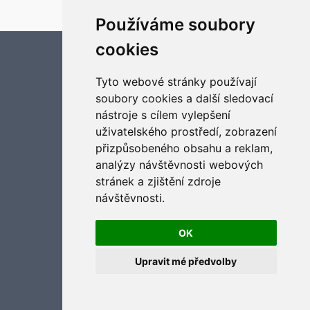
Optimized by:
phpBB SEO
Soukromí
|
Podmínky
Používáme soubory
cookies
Aktualizujte předvolby souborů cookies
Tyto webové stránky používají
soubory cookies a další sledovací
nástroje s cílem vylepšení
uživatelského prostředí, zobrazení
přizpůsobeného obsahu a reklam,
analýzy návštěvnosti webových
stránek a zjištění zdroje
návštěvnosti.
OK
Upravit mé předvolby