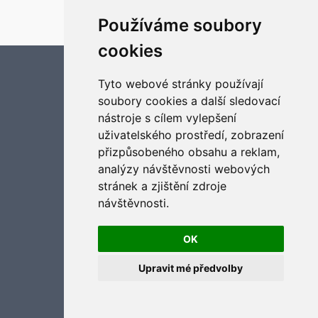
Český překlad –
phpBB.cz
Používáme soubory
Optimized by:
phpBB SEO
Soukromí
|
Podmínky
cookies
Aktualizujte předvolby souborů cookies
Tyto webové stránky používají
soubory cookies a další sledovací
nástroje s cílem vylepšení
uživatelského prostředí, zobrazení
přizpůsobeného obsahu a reklam,
analýzy návštěvnosti webových
stránek a zjištění zdroje
návštěvnosti.
OK
Upravit mé předvolby