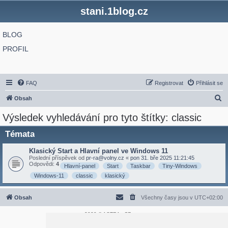
stani.1blog.cz
BLOG
PROFIL
FAQ
Registrovat
Přihlásit se
H
Obsah
l
Výsledek vyhledávání pro tyto štítky: classic
e
Témata
d
a
Klasický Start a Hlavní panel ve Windows 11
Poslední příspěvek od
pr-ra@volny.cz
«
pon 31. bře 2025 11:21:45
t
Odpovědi:
4
Hlavní-panel
Start
Taskbar
Tiny-Windows
Windows-11
classic
klasický
Obsah
Všechny časy jsou v
UTC+02:00
2020 © ASTRA - CZ s.r.o.
Založeno na
phpBB
® Forum Software © phpBB Limited