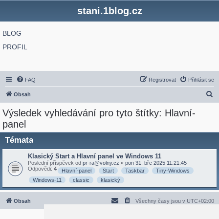
stani.1blog.cz
BLOG
PROFIL
FAQ
Registrovat
Přihlásit se
H
Obsah
l
Výsledek vyhledávání pro tyto štítky: Hlavní-
e
panel
d
Témata
a
t
Klasický Start a Hlavní panel ve Windows 11
Poslední příspěvek od
pr-ra@volny.cz
«
pon 31. bře 2025 11:21:45
Odpovědi:
4
Hlavní-panel
Start
Taskbar
Tiny-Windows
Windows-11
classic
klasický
Obsah
Všechny časy jsou v
UTC+02:00
2020 © ASTRA - CZ s.r.o.