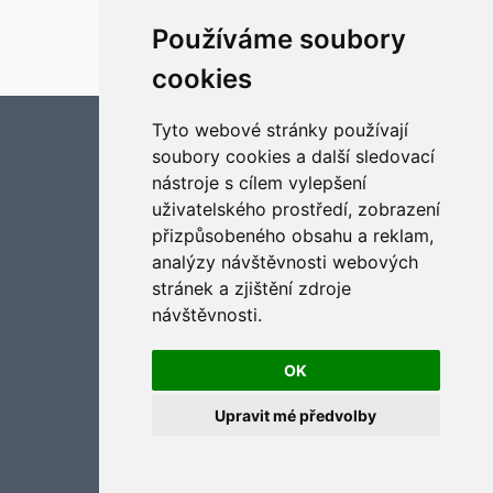
Založeno na
phpBB
® Forum Software © phpBB Limited
Používáme soubory
Český překlad –
phpBB.cz
Optimized by:
phpBB SEO
cookies
Soukromí
|
Podmínky
Tyto webové stránky používají
Aktualizujte předvolby souborů cookies
soubory cookies a další sledovací
nástroje s cílem vylepšení
uživatelského prostředí, zobrazení
přizpůsobeného obsahu a reklam,
analýzy návštěvnosti webových
stránek a zjištění zdroje
návštěvnosti.
OK
Upravit mé předvolby