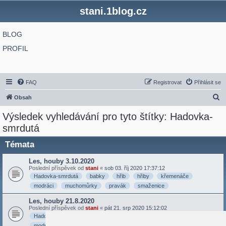
stani.1blog.cz
BLOG
PROFIL
FAQ
Registrovat
Přihlásit se
H
Obsah
l
Výsledek vyhledávání pro tyto štítky: Hadovka-
e
smrdutá
d
Témata
a
t
Les, houby 3.10.2020
Poslední příspěvek od
stani
«
sob 03. říj 2020 17:37:12
Hadovka-smrdutá
babky
hřib
hřiby
křemenáče
modráci
muchomůrky
pravák
smaženice
Les, houby 21.8.2020
Poslední příspěvek od
stani
«
pát 21. srp 2020 15:12:02
Hadovka-smrdutá
houby
houby-v-octě
hřib
les
lišky
modrák
pravák