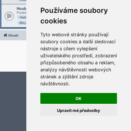
Používáme soubory
Houby 19.8.2020
Poslední příspěvek od
stani
«
stř 19. srp 2020 15:09:55
Hadovka-smrdutá
Kotrč
houby
hřib
křemenáč
les
cookies
lišky
Tyto webové stránky používají
Obsah
Všechny časy jsou v
UTC+02:00
soubory cookies a další sledovací
2020 © ASTRA - CZ s.r.o.
nástroje s cílem vylepšení
Založeno na
phpBB
® Forum Software © phpBB Limited
uživatelského prostředí, zobrazení
Český překlad –
phpBB.cz
přizpůsobeného obsahu a reklam,
Optimized by:
phpBB SEO
Soukromí
|
Podmínky
analýzy návštěvnosti webových
stránek a zjištění zdroje
Aktualizujte předvolby souborů cookies
návštěvnosti.
OK
Upravit mé předvolby