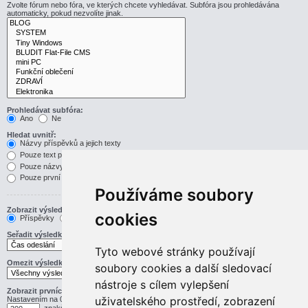
Zvolte fórum nebo fóra, ve kterých chcete vyhledávat. Subfóra jsou prohledávána
automaticky, pokud nezvolíte jinak.
Prohledávat subfóra:
Ano
Ne
Hledat uvnitř:
Názvy příspěvků a jejich texty
Pouze text příspěvku
Pouze názvy příspěvků
Pouze první příspěvek v tématu
Používáme soubory
Zobrazit výsledek jako:
cookies
Příspěvky
Témata
Seřadit výsledky podle:
Vzestupně
Sestupně
Tyto webové stránky používají
Omezit výsledky na předchozí:
soubory cookies a další sledovací
nástroje s cílem vylepšení
Zobrazit prvních:
uživatelského prostředí, zobrazení
Nastavením na 0 zobrazíte celý příspěvek.