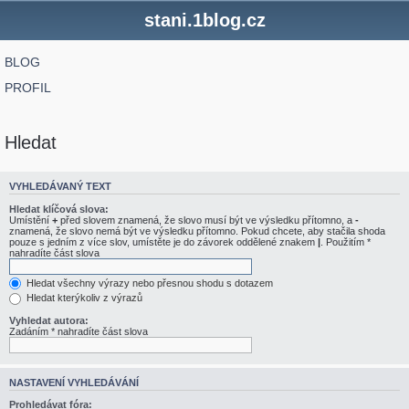
stani.1blog.cz
BLOG
PROFIL
Hledat
VYHLEDÁVANÝ TEXT
Hledat klíčová slova:
Umístění
+
před slovem znamená, že slovo musí být ve výsledku přítomno, a
-
znamená, že slovo nemá být ve výsledku přítomno. Pokud chcete, aby stačila shoda
pouze s jedním z více slov, umístěte je do závorek oddělené znakem
|
. Použitím *
nahradíte část slova
Hledat všechny výrazy nebo přesnou shodu s dotazem
Hledat kterýkoliv z výrazů
Vyhledat autora:
Zadáním * nahradíte část slova
NASTAVENÍ VYHLEDÁVÁNÍ
Prohledávat fóra: