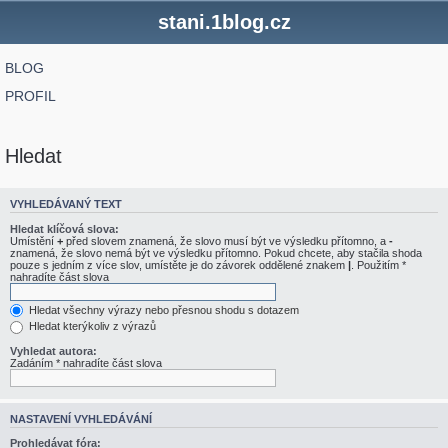
stani.1blog.cz
BLOG
PROFIL
Hledat
VYHLEDÁVANÝ TEXT
Hledat klíčová slova:
Umístění
+
před slovem znamená, že slovo musí být ve výsledku přítomno, a
-
znamená, že slovo nemá být ve výsledku přítomno. Pokud chcete, aby stačila shoda
pouze s jedním z více slov, umístěte je do závorek oddělené znakem
|
. Použitím *
nahradíte část slova
Hledat všechny výrazy nebo přesnou shodu s dotazem
Hledat kterýkoliv z výrazů
Vyhledat autora:
Zadáním * nahradíte část slova
NASTAVENÍ VYHLEDÁVÁNÍ
Prohledávat fóra: