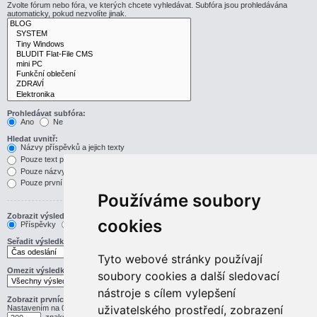
Zvolte fórum nebo fóra, ve kterých chcete vyhledávat. Subfóra jsou prohledávána
automaticky, pokud nezvolíte jinak.
Prohledávat subfóra:
Ano
Ne
Hledat uvnitř:
Názvy příspěvků a jejich texty
Pouze text příspěvku
Pouze názvy příspěvků
Pouze první příspěvek v tématu
Používáme soubory
Zobrazit výsledek jako:
cookies
Příspěvky
Témata
Seřadit výsledky podle:
Vzestupně
Sestupně
Tyto webové stránky používají
Omezit výsledky na předchozí:
soubory cookies a další sledovací
nástroje s cílem vylepšení
Zobrazit prvních:
uživatelského prostředí, zobrazení
Nastavením na 0 zobrazíte celý příspěvek.