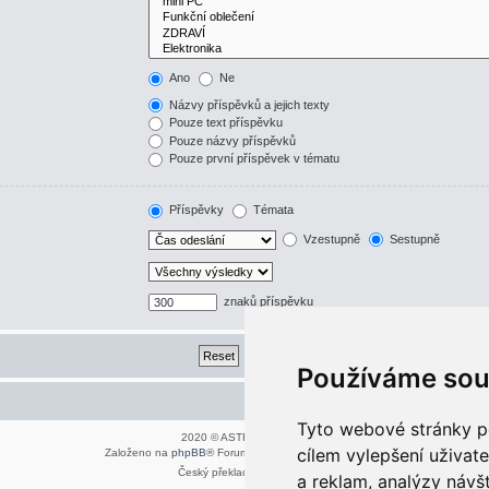
Ano
Ne
Názvy příspěvků a jejich texty
Pouze text příspěvku
Pouze názvy příspěvků
Pouze první příspěvek v tématu
Příspěvky
Témata
Vzestupně
Sestupně
znaků příspěvku
Používáme sou
Kontaktujte mě/nás
Tyto webové stránky po
2020 © ASTRA - CZ s.r.o.
cílem vylepšení uživat
Založeno na
phpBB
® Forum Software © phpBB Limited
Český překlad –
phpBB.cz
a reklam, analýzy návš