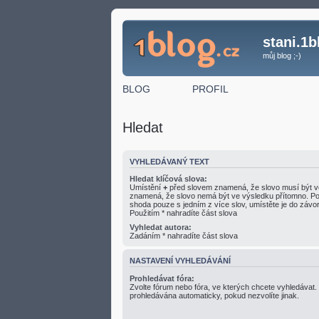
stani.1b
můj blog ;-)
BLOG
PROFIL
Hledat
VYHLEDÁVANÝ TEXT
Hledat klíčová slova:
Umístění
+
před slovem znamená, že slovo musí být v
znamená, že slovo nemá být ve výsledku přítomno. Po
shoda pouze s jedním z více slov, umístěte je do zá
Použitím * nahradíte část slova
Vyhledat autora:
Zadáním * nahradíte část slova
NASTAVENÍ VYHLEDÁVÁNÍ
Prohledávat fóra:
Zvolte fórum nebo fóra, ve kterých chcete vyhledávat.
prohledávána automaticky, pokud nezvolíte jinak.