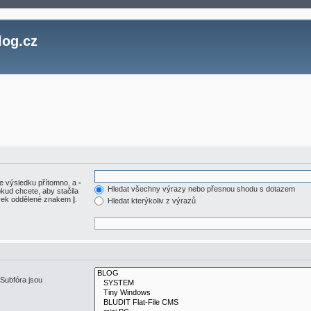
log.cz
e výsledku přítomno, a
-
Hledat všechny výrazy nebo přesnou shodu s dotazem
kud chcete, aby stačila
vorek oddělené znakem
|
.
Hledat kterýkoliv z výrazů
 Subfóra jsou