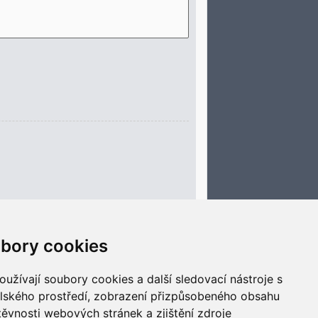
bory cookies
Smazat cookies
Všechny časy jsou v
UTC+02:00
užívají soubory cookies a další sledovací nástroje s
elského prostředí, zobrazení přizpůsobeného obsahu
těvnosti webových stránek a zjištění zdroje