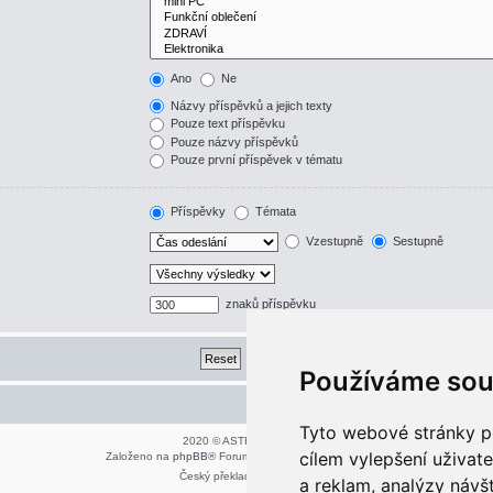
Ano
Ne
Názvy příspěvků a jejich texty
Pouze text příspěvku
Pouze názvy příspěvků
Pouze první příspěvek v tématu
Příspěvky
Témata
Vzestupně
Sestupně
znaků příspěvku
Používáme sou
Kontaktujte mě/nás
Tyto webové stránky po
2020 © ASTRA - CZ s.r.o.
cílem vylepšení uživat
Založeno na
phpBB
® Forum Software © phpBB Limited
Český překlad –
phpBB.cz
a reklam, analýzy návš