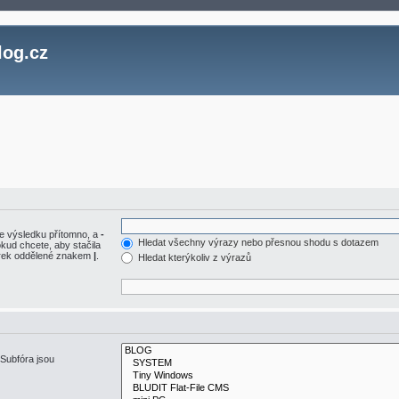
log.cz
e výsledku přítomno, a
-
Hledat všechny výrazy nebo přesnou shodu s dotazem
kud chcete, aby stačila
vorek oddělené znakem
|
.
Hledat kterýkoliv z výrazů
 Subfóra jsou