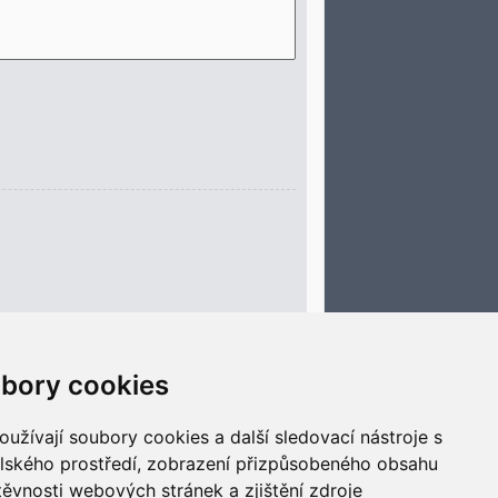
bory cookies
Smazat cookies
Všechny časy jsou v
UTC+02:00
užívají soubory cookies a další sledovací nástroje s
elského prostředí, zobrazení přizpůsobeného obsahu
těvnosti webových stránek a zjištění zdroje