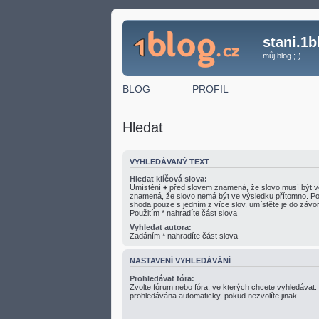
stani.1b
můj blog ;-)
BLOG
PROFIL
Hledat
VYHLEDÁVANÝ TEXT
Hledat klíčová slova:
Umístění
+
před slovem znamená, že slovo musí být v
znamená, že slovo nemá být ve výsledku přítomno. Po
shoda pouze s jedním z více slov, umístěte je do zá
Použitím * nahradíte část slova
Vyhledat autora:
Zadáním * nahradíte část slova
NASTAVENÍ VYHLEDÁVÁNÍ
Prohledávat fóra:
Zvolte fórum nebo fóra, ve kterých chcete vyhledávat.
prohledávána automaticky, pokud nezvolíte jinak.