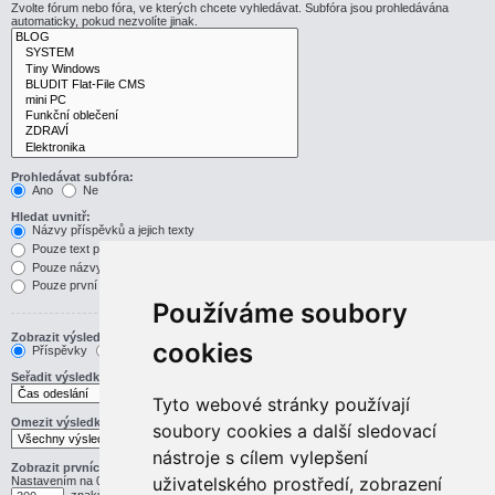
Zvolte fórum nebo fóra, ve kterých chcete vyhledávat. Subfóra jsou prohledávána
automaticky, pokud nezvolíte jinak.
Prohledávat subfóra:
Ano
Ne
Hledat uvnitř:
Názvy příspěvků a jejich texty
Pouze text příspěvku
Pouze názvy příspěvků
Pouze první příspěvek v tématu
Používáme soubory
Zobrazit výsledek jako:
cookies
Příspěvky
Témata
Seřadit výsledky podle:
Vzestupně
Sestupně
Tyto webové stránky používají
Omezit výsledky na předchozí:
soubory cookies a další sledovací
nástroje s cílem vylepšení
Zobrazit prvních:
uživatelského prostředí, zobrazení
Nastavením na 0 zobrazíte celý příspěvek.