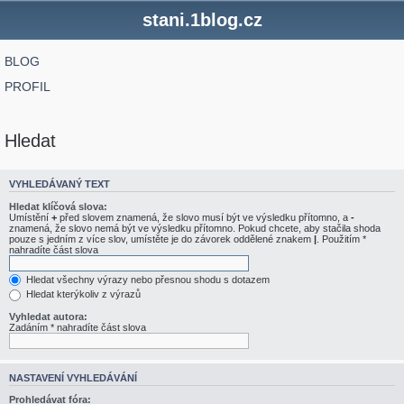
stani.1blog.cz
BLOG
PROFIL
Hledat
VYHLEDÁVANÝ TEXT
Hledat klíčová slova:
Umístění
+
před slovem znamená, že slovo musí být ve výsledku přítomno, a
-
znamená, že slovo nemá být ve výsledku přítomno. Pokud chcete, aby stačila shoda
pouze s jedním z více slov, umístěte je do závorek oddělené znakem
|
. Použitím *
nahradíte část slova
Hledat všechny výrazy nebo přesnou shodu s dotazem
Hledat kterýkoliv z výrazů
Vyhledat autora:
Zadáním * nahradíte část slova
NASTAVENÍ VYHLEDÁVÁNÍ
Prohledávat fóra: