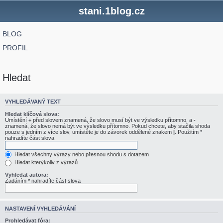
stani.1blog.cz
BLOG
PROFIL
Hledat
VYHLEDÁVANÝ TEXT
Hledat klíčová slova:
Umístění
+
před slovem znamená, že slovo musí být ve výsledku přítomno, a
-
znamená, že slovo nemá být ve výsledku přítomno. Pokud chcete, aby stačila shoda
pouze s jedním z více slov, umístěte je do závorek oddělené znakem
|
. Použitím *
nahradíte část slova
Hledat všechny výrazy nebo přesnou shodu s dotazem
Hledat kterýkoliv z výrazů
Vyhledat autora:
Zadáním * nahradíte část slova
NASTAVENÍ VYHLEDÁVÁNÍ
Prohledávat fóra: