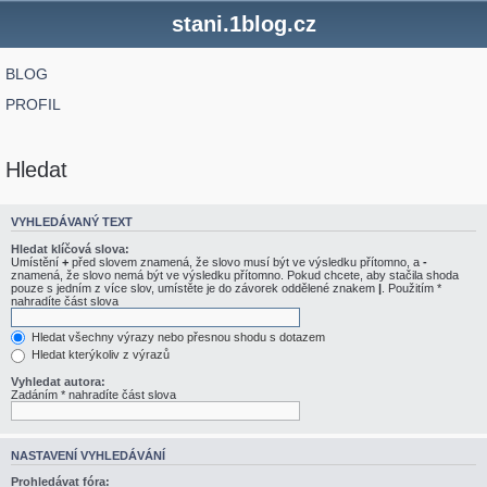
stani.1blog.cz
BLOG
PROFIL
Hledat
VYHLEDÁVANÝ TEXT
Hledat klíčová slova:
Umístění
+
před slovem znamená, že slovo musí být ve výsledku přítomno, a
-
znamená, že slovo nemá být ve výsledku přítomno. Pokud chcete, aby stačila shoda
pouze s jedním z více slov, umístěte je do závorek oddělené znakem
|
. Použitím *
nahradíte část slova
Hledat všechny výrazy nebo přesnou shodu s dotazem
Hledat kterýkoliv z výrazů
Vyhledat autora:
Zadáním * nahradíte část slova
NASTAVENÍ VYHLEDÁVÁNÍ
Prohledávat fóra: