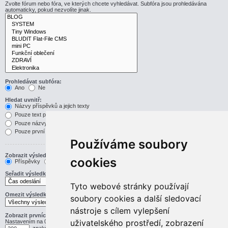
Zvolte fórum nebo fóra, ve kterých chcete vyhledávat. Subfóra jsou prohledávána
automaticky, pokud nezvolíte jinak.
Prohledávat subfóra:
Ano
Ne
Hledat uvnitř:
Názvy příspěvků a jejich texty
Pouze text příspěvku
Pouze názvy příspěvků
Pouze první příspěvek v tématu
Používáme soubory
Zobrazit výsledek jako:
cookies
Příspěvky
Témata
Seřadit výsledky podle:
Vzestupně
Sestupně
Tyto webové stránky používají
Omezit výsledky na předchozí:
soubory cookies a další sledovací
nástroje s cílem vylepšení
Zobrazit prvních:
uživatelského prostředí, zobrazení
Nastavením na 0 zobrazíte celý příspěvek.