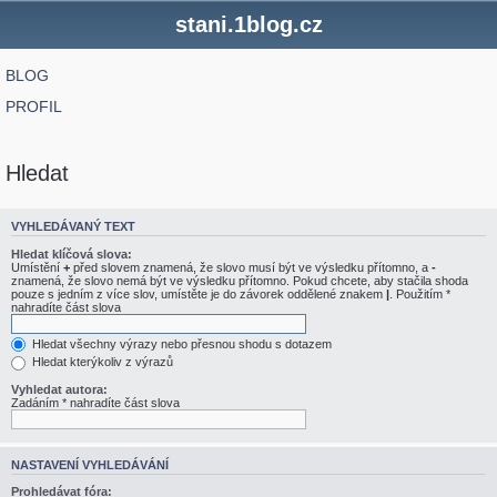
stani.1blog.cz
BLOG
PROFIL
Hledat
VYHLEDÁVANÝ TEXT
Hledat klíčová slova:
Umístění
+
před slovem znamená, že slovo musí být ve výsledku přítomno, a
-
znamená, že slovo nemá být ve výsledku přítomno. Pokud chcete, aby stačila shoda
pouze s jedním z více slov, umístěte je do závorek oddělené znakem
|
. Použitím *
nahradíte část slova
Hledat všechny výrazy nebo přesnou shodu s dotazem
Hledat kterýkoliv z výrazů
Vyhledat autora:
Zadáním * nahradíte část slova
NASTAVENÍ VYHLEDÁVÁNÍ
Prohledávat fóra: