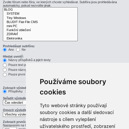
Zvolte fórum nebo fóra, ve kterých chcete vyhledávat. Subfóra jsou prohledávána
automaticky, pokud nezvolíte jinak.
Prohledávat subfóra:
Ano
Ne
Hledat uvnitř:
Názvy příspěvků a jejich texty
Pouze text příspěvku
Pouze názvy příspěvků
Pouze první příspěvek v tématu
Používáme soubory
Zobrazit výsledek jako:
cookies
Příspěvky
Témata
Seřadit výsledky podle:
Vzestupně
Sestupně
Tyto webové stránky používají
Omezit výsledky na předchozí:
soubory cookies a další sledovací
nástroje s cílem vylepšení
Zobrazit prvních:
uživatelského prostředí, zobrazení
Nastavením na 0 zobrazíte celý příspěvek.