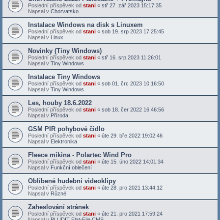
Poslední příspěvek od
stani
«
stř 27. zář 2023 15:17:35
Napsal v
Chorvatsko
Instalace Windows na disk s Linuxem
Poslední příspěvek od
stani
«
sob 19. srp 2023 17:25:45
Napsal v
Linux
Novinky (Tiny Windows)
Poslední příspěvek od
stani
«
stř 16. srp 2023 11:26:01
Napsal v
Tiny Windows
Instalace Tiny Windows
Poslední příspěvek od
stani
«
sob 01. črc 2023 10:16:50
Napsal v
Tiny Windows
Les, houby 18.6.2022
Poslední příspěvek od
stani
«
sob 18. čer 2022 16:46:56
Napsal v
Příroda
GSM PIR pohybové čidlo
Poslední příspěvek od
stani
«
úte 29. bře 2022 19:02:46
Napsal v
Elektronika
Fleece mikina - Polartec Wind Pro
Poslední příspěvek od
stani
«
úte 15. úno 2022 14:01:34
Napsal v
Funkční oblečení
Oblíbené hudební videoklipy
Poslední příspěvek od
stani
«
úte 28. pro 2021 13:44:12
Napsal v
Různé
Zaheslování stránek
Poslední příspěvek od
stani
«
úte 21. pro 2021 17:59:24
Napsal v
BLUDIT Flat-File CMS