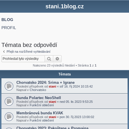
stani.1blog.cz
BLOG
PROFIL
Témata bez odpovědí
Přejít na rozšířené vyhledávání
Hledat
Pokročilé hledání
Nalezeno 23 výsledků hledání • Stránka
1
z
1
Témata
Chorvatsko 2024: Srima + Igrane
Poslední příspěvek od
stani
«
stř 16. říj 2024 10:15:42
Napsal v
Chorvatsko
Bunda Polartec NeoShell
Poslední příspěvek od
stani
«
ned 05. lis 2023 9:53:25
Napsal v
Funkční oblečení
Membránová bunda KVAK
Poslední příspěvek od
stani
«
pon 30. říj 2023 13:00:02
Napsal v
Funkční oblečení
Chorvatsko 2023: Pakoštane + Promajna