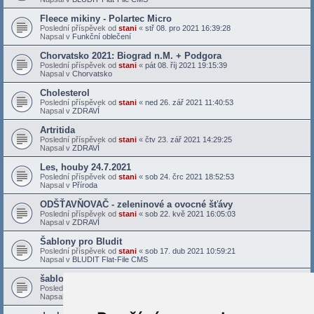
Fleece mikiny - Polartec Micro
Poslední příspěvek od
stani
«
stř 08. pro 2021 16:39:28
Napsal v
Funkční oblečení
Chorvatsko 2021: Biograd n.M. + Podgora
Poslední příspěvek od
stani
«
pát 08. říj 2021 19:15:39
Napsal v
Chorvatsko
Cholesterol
Poslední příspěvek od
stani
«
ned 26. zář 2021 11:40:53
Napsal v
ZDRAVÍ
Artritida
Poslední příspěvek od
stani
«
čtv 23. zář 2021 14:29:25
Napsal v
ZDRAVÍ
Les, houby 24.7.2021
Poslední příspěvek od
stani
«
sob 24. črc 2021 18:52:53
Napsal v
Příroda
ODŠŤAVŇOVAČ - zeleninové a ovocné šťávy
Poslední příspěvek od
stani
«
sob 22. kvě 2021 16:05:03
Napsal v
ZDRAVÍ
Šablony pro Bludit
Poslední příspěvek od
stani
«
sob 17. dub 2021 10:59:21
Napsal v
BLUDIT Flat-File CMS
šablona Bludit - Docs X
Poslední příspěvek od
stani
«
sob 27. bře 2021 16:28:40
Napsal v
BLUDIT Flat-File CMS