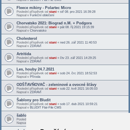
Fleece mikiny - Polartec Micro
Poslední příspěvek od
stani
«
stř 08. pro 2021 16:39:28
Napsal v
Funkční oblečení
Chorvatsko 2021: Biograd n.M. + Podgora
Poslední příspěvek od
stani
«
pát 08. říj 2021 19:15:39
Napsal v
Chorvatsko
Cholesterol
Poslední příspěvek od
stani
«
ned 26. zář 2021 11:40:53
Napsal v
ZDRAVÍ
Artritida
Poslední příspěvek od
stani
«
čtv 23. zář 2021 14:29:25
Napsal v
ZDRAVÍ
Les, houby 24.7.2021
Poslední příspěvek od
stani
«
sob 24. črc 2021 18:52:53
Napsal v
Příroda
ODŠŤAVŇOVAČ - zeleninové a ovocné šťávy
Poslední příspěvek od
stani
«
sob 22. kvě 2021 16:05:03
Napsal v
ZDRAVÍ
Šablony pro Bludit
Poslední příspěvek od
stani
«
sob 17. dub 2021 10:59:21
Napsal v
BLUDIT Flat-File CMS
šablona Bludit - Docs X
Poslední příspěvek od
stani
«
sob 27. bře 2021 16:28:40
Napsal v
BLUDIT Flat-File CMS