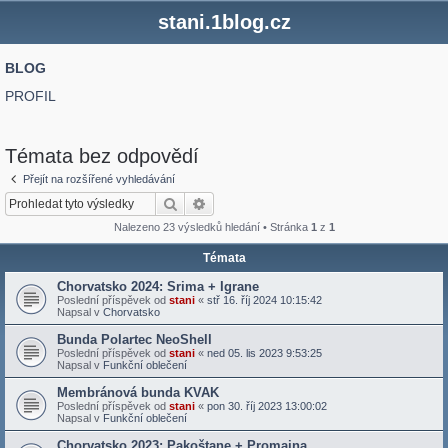
stani.1blog.cz
BLOG
PROFIL
Témata bez odpovědí
Přejít na rozšířené vyhledávání
Hledat
Pokročilé hledání
Nalezeno 23 výsledků hledání • Stránka
1
z
1
Témata
Chorvatsko 2024: Srima + Igrane
Poslední příspěvek od
stani
«
stř 16. říj 2024 10:15:42
Napsal v
Chorvatsko
Bunda Polartec NeoShell
Poslední příspěvek od
stani
«
ned 05. lis 2023 9:53:25
Napsal v
Funkční oblečení
Membránová bunda KVAK
Poslední příspěvek od
stani
«
pon 30. říj 2023 13:00:02
Napsal v
Funkční oblečení
Chorvatsko 2023: Pakoštane + Promajna