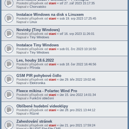
Poslední příspěvek od
stani
«
stř 27. zář 2023 15:17:35
Napsal v
Chorvatsko
Instalace Windows na disk s Linuxem
Poslední příspěvek od
stani
«
sob 19. srp 2023 17:25:45
Napsal v
Linux
Novinky (Tiny Windows)
Poslední příspěvek od
stani
«
stř 16. srp 2023 11:26:01
Napsal v
Tiny Windows
Instalace Tiny Windows
Poslední příspěvek od
stani
«
sob 01. črc 2023 10:16:50
Napsal v
Tiny Windows
Les, houby 18.6.2022
Poslední příspěvek od
stani
«
sob 18. čer 2022 16:46:56
Napsal v
Příroda
GSM PIR pohybové čidlo
Poslední příspěvek od
stani
«
úte 29. bře 2022 19:02:46
Napsal v
Elektronika
Fleece mikina - Polartec Wind Pro
Poslední příspěvek od
stani
«
úte 15. úno 2022 14:01:34
Napsal v
Funkční oblečení
Oblíbené hudební videoklipy
Poslední příspěvek od
stani
«
úte 28. pro 2021 13:44:12
Napsal v
Různé
Zaheslování stránek
Poslední příspěvek od
stani
«
úte 21. pro 2021 17:59:24
Napsal v
BLUDIT Flat-File CMS