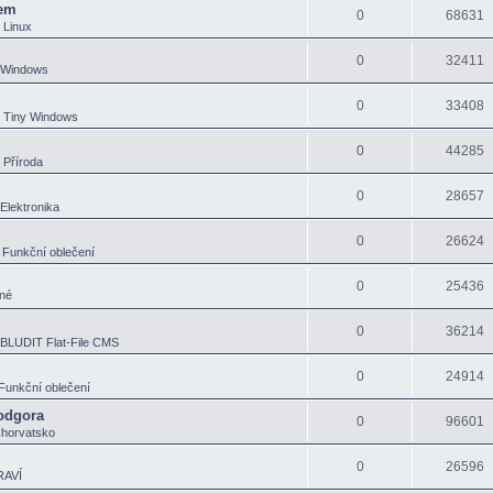
xem
0
68631
v
Linux
0
32411
 Windows
0
33408
v
Tiny Windows
0
44285
v
Příroda
0
28657
Elektronika
0
26624
v
Funkční oblečení
0
25436
né
0
36214
BLUDIT Flat-File CMS
0
24914
Funkční oblečení
Podgora
0
96601
horvatsko
0
26596
RAVÍ