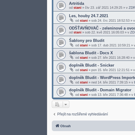
Artritida
od
stani
»
čtv 23. zář 2021 14:29:25
» v
ZDR
Les, houby 24.7.2021
od
stani
»
sob 24. črc 2021 18:52:53
» 
ODŠŤAVŇOVAČ - zeleninové a ovoc
od
stani
»
sob 22. kvě 2021 16:05:03
» v
ZD
Šablony pro Bludit
od
stani
»
sob 17. dub 2021 10:59:21
» 
šablona Bludit - Docs X
od
stani
»
sob 27. bře 2021 16:28:40
» 
doplněk Bludit - Snicker
od
stani
»
pon 15. bře 2021 12:21:51
» 
doplněk Bludit - WordPress Import
od
stani
»
ned 14. bře 2021 7:39:15
» v
doplněk Bludit - Domain Migrator
od
stani
»
sob 13. bře 2021 7:36:48
» v
Přejít na rozšířené vyhledávání
Obsah