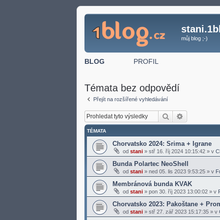
stani.1b
můj blog ;-)
BLOG
PROFIL
Témata bez odpovědí
Přejít na rozšířené vyhledávání
Hledat
Pokročilé h
TÉMATA
Chorvatsko 2024: Srima + Igrane
od
stani
»
stř 16. říj 2024 10:15:42
» v
C
Bunda Polartec NeoShell
od
stani
»
ned 05. lis 2023 9:53:25
» v
F
Membránová bunda KVAK
od
stani
»
pon 30. říj 2023 13:00:02
» v
Chorvatsko 2023: Pakoštane + Pro
od
stani
»
stř 27. zář 2023 15:17:35
» v