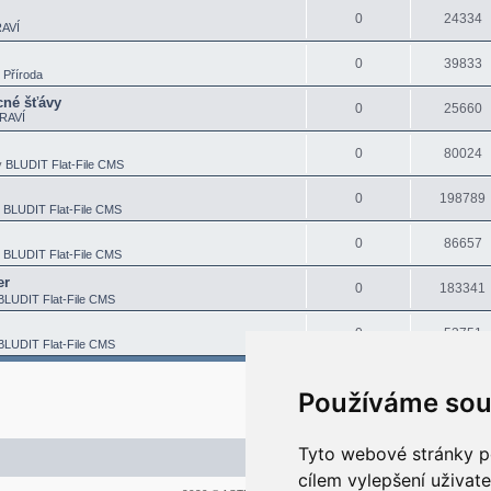
0
24334
AVÍ
0
39833
v
Příroda
né šťávy
0
25660
RAVÍ
0
80024
v
BLUDIT Flat-File CMS
0
198789
v
BLUDIT Flat-File CMS
0
86657
v
BLUDIT Flat-File CMS
er
0
183341
BLUDIT Flat-File CMS
0
53751
BLUDIT Flat-File CMS
Používáme sou
Tyto webové stránky po
Kontaktujte mě/nás
cílem vylepšení uživat