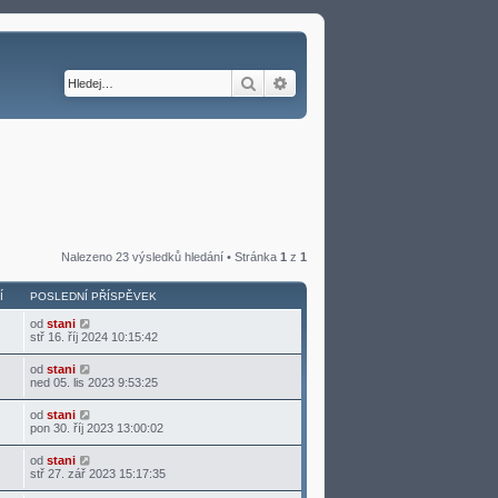
Hledat
Pokročilé hledání
Nalezeno 23 výsledků hledání • Stránka
1
z
1
Í
POSLEDNÍ PŘÍSPĚVEK
od
stani
stř 16. říj 2024 10:15:42
od
stani
ned 05. lis 2023 9:53:25
od
stani
pon 30. říj 2023 13:00:02
od
stani
stř 27. zář 2023 15:17:35