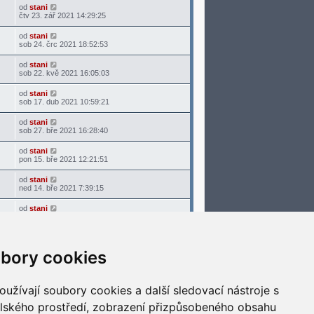
od
stani
čtv 23. zář 2021 14:29:25
od
stani
sob 24. črc 2021 18:52:53
od
stani
sob 22. kvě 2021 16:05:03
od
stani
sob 17. dub 2021 10:59:21
od
stani
sob 27. bře 2021 16:28:40
od
stani
pon 15. bře 2021 12:21:51
od
stani
ned 14. bře 2021 7:39:15
od
stani
sob 13. bře 2021 7:36:48
Nalezeno 23 výsledků hledání • Stránka
1
z
1
bory cookies
Přejít na
užívají soubory cookies a další sledovací nástroje s
Smazat cookies
Všechny časy jsou v
UTC+02:00
elského prostředí, zobrazení přizpůsobeného obsahu