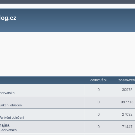
log.cz
ledání
ODPOVĚDI
ZOBRAZEN
0
30975
horvatsko
0
997713
unkční oblečení
0
27032
Funkční oblečení
majna
0
71447
Chorvatsko