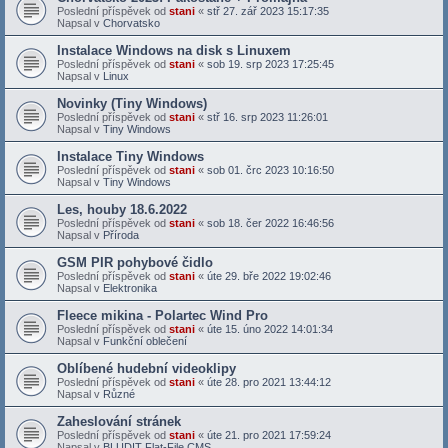
Poslední příspěvek od
stani
«
stř 27. zář 2023 15:17:35
Napsal v
Chorvatsko
Instalace Windows na disk s Linuxem
Poslední příspěvek od
stani
«
sob 19. srp 2023 17:25:45
Napsal v
Linux
Novinky (Tiny Windows)
Poslední příspěvek od
stani
«
stř 16. srp 2023 11:26:01
Napsal v
Tiny Windows
Instalace Tiny Windows
Poslední příspěvek od
stani
«
sob 01. črc 2023 10:16:50
Napsal v
Tiny Windows
Les, houby 18.6.2022
Poslední příspěvek od
stani
«
sob 18. čer 2022 16:46:56
Napsal v
Příroda
GSM PIR pohybové čidlo
Poslední příspěvek od
stani
«
úte 29. bře 2022 19:02:46
Napsal v
Elektronika
Fleece mikina - Polartec Wind Pro
Poslední příspěvek od
stani
«
úte 15. úno 2022 14:01:34
Napsal v
Funkční oblečení
Oblíbené hudební videoklipy
Poslední příspěvek od
stani
«
úte 28. pro 2021 13:44:12
Napsal v
Různé
Zaheslování stránek
Poslední příspěvek od
stani
«
úte 21. pro 2021 17:59:24
Napsal v
BLUDIT Flat-File CMS