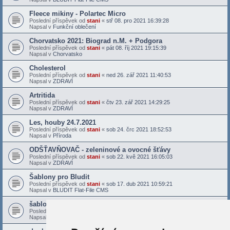
Fleece mikiny - Polartec Micro
Poslední příspěvek od
stani
«
stř 08. pro 2021 16:39:28
Napsal v
Funkční oblečení
Chorvatsko 2021: Biograd n.M. + Podgora
Poslední příspěvek od
stani
«
pát 08. říj 2021 19:15:39
Napsal v
Chorvatsko
Cholesterol
Poslední příspěvek od
stani
«
ned 26. zář 2021 11:40:53
Napsal v
ZDRAVÍ
Artritida
Poslední příspěvek od
stani
«
čtv 23. zář 2021 14:29:25
Napsal v
ZDRAVÍ
Les, houby 24.7.2021
Poslední příspěvek od
stani
«
sob 24. črc 2021 18:52:53
Napsal v
Příroda
ODŠŤAVŇOVAČ - zeleninové a ovocné šťávy
Poslední příspěvek od
stani
«
sob 22. kvě 2021 16:05:03
Napsal v
ZDRAVÍ
Šablony pro Bludit
Poslední příspěvek od
stani
«
sob 17. dub 2021 10:59:21
Napsal v
BLUDIT Flat-File CMS
šablona Bludit - Docs X
Poslední příspěvek od
stani
«
sob 27. bře 2021 16:28:40
Napsal v
BLUDIT Flat-File CMS