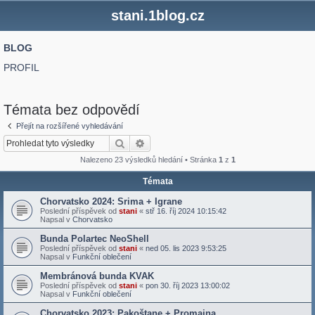
stani.1blog.cz
BLOG
PROFIL
Témata bez odpovědí
Přejít na rozšířené vyhledávání
Hledat
Pokročilé hledání
Nalezeno 23 výsledků hledání • Stránka
1
z
1
Témata
Chorvatsko 2024: Srima + Igrane
Poslední příspěvek od
stani
«
stř 16. říj 2024 10:15:42
Napsal v
Chorvatsko
Bunda Polartec NeoShell
Poslední příspěvek od
stani
«
ned 05. lis 2023 9:53:25
Napsal v
Funkční oblečení
Membránová bunda KVAK
Poslední příspěvek od
stani
«
pon 30. říj 2023 13:00:02
Napsal v
Funkční oblečení
Chorvatsko 2023: Pakoštane + Promajna