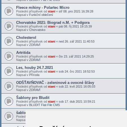
Fleece mikiny - Polartec Micro
Poslední příspěvek od
stani
«
stř 08. pro 2021 16:39:28
Napsal v
Funkční oblečení
Chorvatsko 2021: Biograd n.M. + Podgora
Poslední příspěvek od
stani
«
pát 08. říj 2021 19:15:39
Napsal v
Chorvatsko
Cholesterol
Poslední příspěvek od
stani
«
ned 26. zář 2021 11:40:53
Napsal v
ZDRAVÍ
Artritida
Poslední příspěvek od
stani
«
čtv 23. zář 2021 14:29:25
Napsal v
ZDRAVÍ
Les, houby 24.7.2021
Poslední příspěvek od
stani
«
sob 24. črc 2021 18:52:53
Napsal v
Příroda
ODŠŤAVŇOVAČ - zeleninové a ovocné šťávy
Poslední příspěvek od
stani
«
sob 22. kvě 2021 16:05:03
Napsal v
ZDRAVÍ
Šablony pro Bludit
Poslední příspěvek od
stani
«
sob 17. dub 2021 10:59:21
Napsal v
BLUDIT Flat-File CMS
šablona Bludit - Docs X
Poslední příspěvek od
stani
«
sob 27. bře 2021 16:28:40
Napsal v
BLUDIT Flat-File CMS