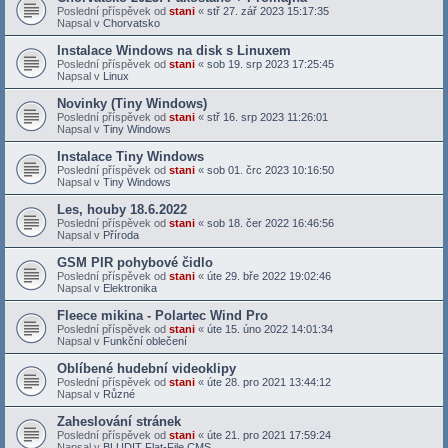
Poslední příspěvek od
stani
«
stř 27. zář 2023 15:17:35
Napsal v
Chorvatsko
Instalace Windows na disk s Linuxem
Poslední příspěvek od
stani
«
sob 19. srp 2023 17:25:45
Napsal v
Linux
Novinky (Tiny Windows)
Poslední příspěvek od
stani
«
stř 16. srp 2023 11:26:01
Napsal v
Tiny Windows
Instalace Tiny Windows
Poslední příspěvek od
stani
«
sob 01. črc 2023 10:16:50
Napsal v
Tiny Windows
Les, houby 18.6.2022
Poslední příspěvek od
stani
«
sob 18. čer 2022 16:46:56
Napsal v
Příroda
GSM PIR pohybové čidlo
Poslední příspěvek od
stani
«
úte 29. bře 2022 19:02:46
Napsal v
Elektronika
Fleece mikina - Polartec Wind Pro
Poslední příspěvek od
stani
«
úte 15. úno 2022 14:01:34
Napsal v
Funkční oblečení
Oblíbené hudební videoklipy
Poslední příspěvek od
stani
«
úte 28. pro 2021 13:44:12
Napsal v
Různé
Zaheslování stránek
Poslední příspěvek od
stani
«
úte 21. pro 2021 17:59:24
Napsal v
BLUDIT Flat-File CMS