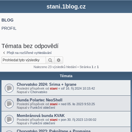
stani.1blog.cz
BLOG
PROFIL
Témata bez odpovědí
Přejít na rozšířené vyhledávání
Hledat
Pokročilé hledání
Nalezeno 23 výsledků hledání • Stránka
1
z
1
Témata
Chorvatsko 2024: Srima + Igrane
Poslední příspěvek od
stani
«
stř 16. říj 2024 10:15:42
Napsal v
Chorvatsko
Bunda Polartec NeoShell
Poslední příspěvek od
stani
«
ned 05. lis 2023 9:53:25
Napsal v
Funkční oblečení
Membránová bunda KVAK
Poslední příspěvek od
stani
«
pon 30. říj 2023 13:00:02
Napsal v
Funkční oblečení
Chorvatsko 2023: Pakoštane + Promajna