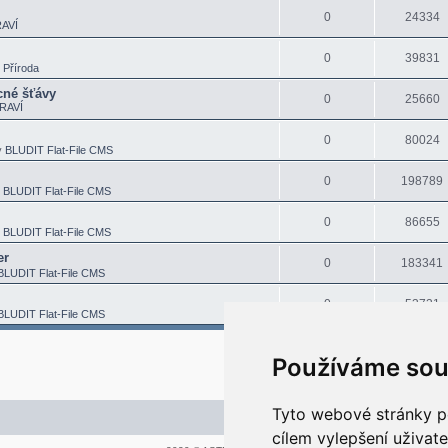
0
24334
AVÍ
0
39831
v
Příroda
né šťávy
0
25660
RAVÍ
0
80024
v
BLUDIT Flat-File CMS
0
198789
v
BLUDIT Flat-File CMS
0
86655
v
BLUDIT Flat-File CMS
er
0
183341
BLUDIT Flat-File CMS
0
53731
BLUDIT Flat-File CMS
Používáme sou
Tyto webové stránky po
Kontaktujte mě/nás
cílem vylepšení uživat