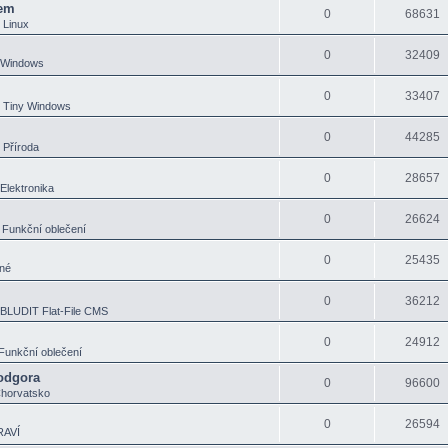
xem
0
68631
v
Linux
0
32409
 Windows
0
33407
v
Tiny Windows
0
44285
v
Příroda
0
28657
Elektronika
0
26624
v
Funkční oblečení
0
25435
né
0
36212
BLUDIT Flat-File CMS
0
24912
Funkční oblečení
Podgora
0
96600
horvatsko
0
26594
RAVÍ