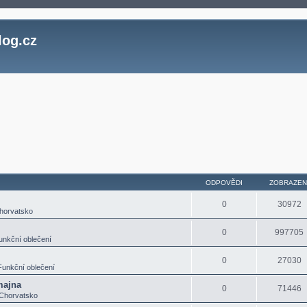
log.cz
ledání
ODPOVĚDI
ZOBRAZEN
0
30972
horvatsko
0
997705
unkční oblečení
0
27030
Funkční oblečení
majna
0
71446
Chorvatsko