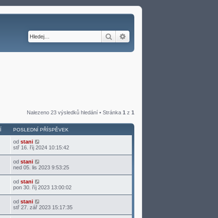
Hledat
Pokročilé hledání
Nalezeno 23 výsledků hledání • Stránka
1
z
1
Í
POSLEDNÍ PŘÍSPĚVEK
od
stani
stř 16. říj 2024 10:15:42
od
stani
ned 05. lis 2023 9:53:25
od
stani
pon 30. říj 2023 13:00:02
od
stani
stř 27. zář 2023 15:17:35