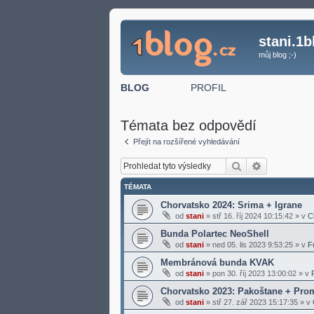
stani.1b
můj blog ;-)
BLOG
PROFIL
Témata bez odpovědí
Přejít na rozšířené vyhledávání
Hledat
Pokročilé h
TÉMATA
Chorvatsko 2024: Srima + Igrane
od
stani
»
stř 16. říj 2024 10:15:42
» v
C
Bunda Polartec NeoShell
od
stani
»
ned 05. lis 2023 9:53:25
» v
F
Membránová bunda KVAK
od
stani
»
pon 30. říj 2023 13:00:02
» v
Chorvatsko 2023: Pakoštane + Pro
od
stani
»
stř 27. zář 2023 15:17:35
» v