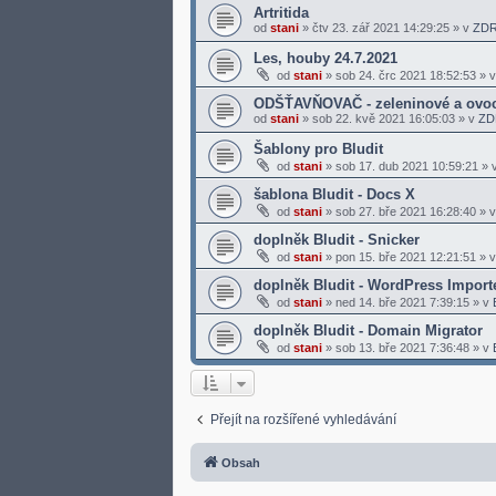
Artritida
od
stani
»
čtv 23. zář 2021 14:29:25
» v
ZDR
Les, houby 24.7.2021
od
stani
»
sob 24. črc 2021 18:52:53
» 
ODŠŤAVŇOVAČ - zeleninové a ovoc
od
stani
»
sob 22. kvě 2021 16:05:03
» v
ZD
Šablony pro Bludit
od
stani
»
sob 17. dub 2021 10:59:21
» 
šablona Bludit - Docs X
od
stani
»
sob 27. bře 2021 16:28:40
» 
doplněk Bludit - Snicker
od
stani
»
pon 15. bře 2021 12:21:51
» 
doplněk Bludit - WordPress Import
od
stani
»
ned 14. bře 2021 7:39:15
» v
doplněk Bludit - Domain Migrator
od
stani
»
sob 13. bře 2021 7:36:48
» v
Přejít na rozšířené vyhledávání
Obsah