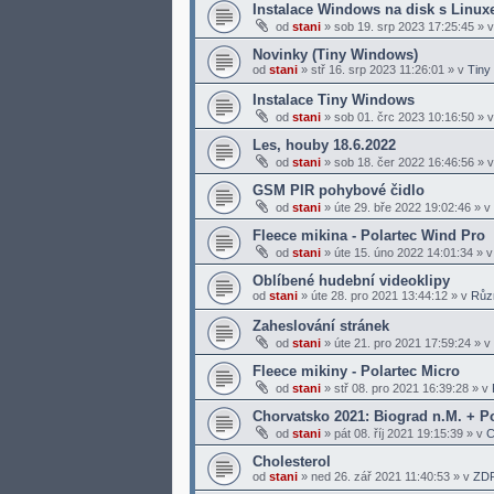
Instalace Windows na disk s Linu
od
stani
»
sob 19. srp 2023 17:25:45
» 
Novinky (Tiny Windows)
od
stani
»
stř 16. srp 2023 11:26:01
» v
Tiny
Instalace Tiny Windows
od
stani
»
sob 01. črc 2023 10:16:50
» 
Les, houby 18.6.2022
od
stani
»
sob 18. čer 2022 16:46:56
» 
GSM PIR pohybové čidlo
od
stani
»
úte 29. bře 2022 19:02:46
» v
Fleece mikina - Polartec Wind Pro
od
stani
»
úte 15. úno 2022 14:01:34
» 
Oblíbené hudební videoklipy
od
stani
»
úte 28. pro 2021 13:44:12
» v
Růz
Zaheslování stránek
od
stani
»
úte 21. pro 2021 17:59:24
» v
Fleece mikiny - Polartec Micro
od
stani
»
stř 08. pro 2021 16:39:28
» v
Chorvatsko 2021: Biograd n.M. + 
od
stani
»
pát 08. říj 2021 19:15:39
» v
C
Cholesterol
od
stani
»
ned 26. zář 2021 11:40:53
» v
ZD