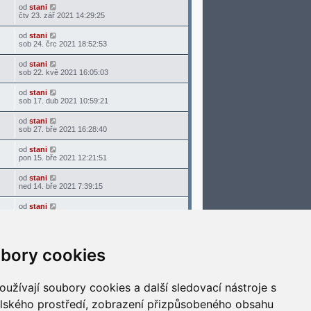
od
stani
čtv 23. zář 2021 14:29:25
od
stani
sob 24. črc 2021 18:52:53
od
stani
sob 22. kvě 2021 16:05:03
od
stani
sob 17. dub 2021 10:59:21
od
stani
sob 27. bře 2021 16:28:40
od
stani
pon 15. bře 2021 12:21:51
od
stani
ned 14. bře 2021 7:39:15
od
stani
sob 13. bře 2021 7:36:48
Nalezeno 23 výsledků hledání • Stránka
1
z
1
bory cookies
Přejít na
užívají soubory cookies a další sledovací nástroje s
Smazat cookies
Všechny časy jsou v
UTC+02:00
elského prostředí, zobrazení přizpůsobeného obsahu