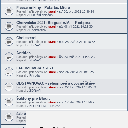
Fleece mikiny - Polartec Micro
Poslední příspěvek od
stani
«
stř 08. pro 2021 16:39:28
Napsal v
Funkční oblečení
Chorvatsko 2021: Biograd n.M. + Podgora
Poslední příspěvek od
stani
«
pát 08. říj 2021 19:15:39
Napsal v
Chorvatsko
Cholesterol
Poslední příspěvek od
stani
«
ned 26. zář 2021 11:40:53
Napsal v
ZDRAVÍ
Artritida
Poslední příspěvek od
stani
«
čtv 23. zář 2021 14:29:25
Napsal v
ZDRAVÍ
Les, houby 24.7.2021
Poslední příspěvek od
stani
«
sob 24. črc 2021 18:52:53
Napsal v
Příroda
ODŠŤAVŇOVAČ - zeleninové a ovocné šťávy
Poslední příspěvek od
stani
«
sob 22. kvě 2021 16:05:03
Napsal v
ZDRAVÍ
Šablony pro Bludit
Poslední příspěvek od
stani
«
sob 17. dub 2021 10:59:21
Napsal v
BLUDIT Flat-File CMS
šablona Bludit - Docs X
Poslední příspěvek od
stani
«
sob 27. bře 2021 16:28:40
Napsal v
BLUDIT Flat-File CMS