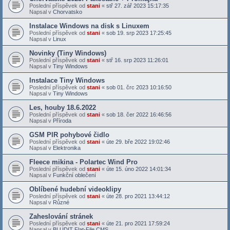
Poslední příspěvek od
stani
«
stř 27. zář 2023 15:17:35
Napsal v
Chorvatsko
Instalace Windows na disk s Linuxem
Poslední příspěvek od
stani
«
sob 19. srp 2023 17:25:45
Napsal v
Linux
Novinky (Tiny Windows)
Poslední příspěvek od
stani
«
stř 16. srp 2023 11:26:01
Napsal v
Tiny Windows
Instalace Tiny Windows
Poslední příspěvek od
stani
«
sob 01. črc 2023 10:16:50
Napsal v
Tiny Windows
Les, houby 18.6.2022
Poslední příspěvek od
stani
«
sob 18. čer 2022 16:46:56
Napsal v
Příroda
GSM PIR pohybové čidlo
Poslední příspěvek od
stani
«
úte 29. bře 2022 19:02:46
Napsal v
Elektronika
Fleece mikina - Polartec Wind Pro
Poslední příspěvek od
stani
«
úte 15. úno 2022 14:01:34
Napsal v
Funkční oblečení
Oblíbené hudební videoklipy
Poslední příspěvek od
stani
«
úte 28. pro 2021 13:44:12
Napsal v
Různé
Zaheslování stránek
Poslední příspěvek od
stani
«
úte 21. pro 2021 17:59:24
Napsal v
BLUDIT Flat-File CMS