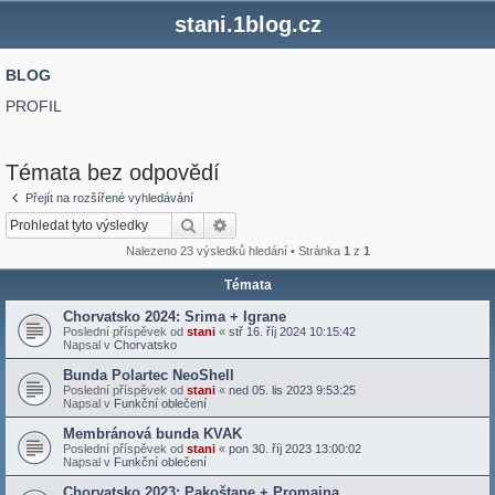
stani.1blog.cz
BLOG
PROFIL
Témata bez odpovědí
Přejít na rozšířené vyhledávání
Hledat
Pokročilé hledání
Nalezeno 23 výsledků hledání • Stránka
1
z
1
Témata
Chorvatsko 2024: Srima + Igrane
Poslední příspěvek od
stani
«
stř 16. říj 2024 10:15:42
Napsal v
Chorvatsko
Bunda Polartec NeoShell
Poslední příspěvek od
stani
«
ned 05. lis 2023 9:53:25
Napsal v
Funkční oblečení
Membránová bunda KVAK
Poslední příspěvek od
stani
«
pon 30. říj 2023 13:00:02
Napsal v
Funkční oblečení
Chorvatsko 2023: Pakoštane + Promajna