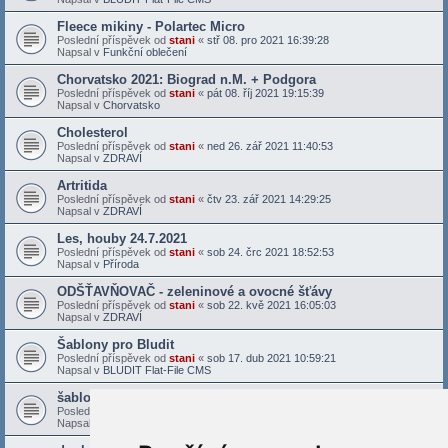
Fleece mikiny - Polartec Micro
Poslední příspěvek od
stani
«
stř 08. pro 2021 16:39:28
Napsal v
Funkční oblečení
Chorvatsko 2021: Biograd n.M. + Podgora
Poslední příspěvek od
stani
«
pát 08. říj 2021 19:15:39
Napsal v
Chorvatsko
Cholesterol
Poslední příspěvek od
stani
«
ned 26. zář 2021 11:40:53
Napsal v
ZDRAVÍ
Artritida
Poslední příspěvek od
stani
«
čtv 23. zář 2021 14:29:25
Napsal v
ZDRAVÍ
Les, houby 24.7.2021
Poslední příspěvek od
stani
«
sob 24. črc 2021 18:52:53
Napsal v
Příroda
ODŠŤAVŇOVAČ - zeleninové a ovocné šťávy
Poslední příspěvek od
stani
«
sob 22. kvě 2021 16:05:03
Napsal v
ZDRAVÍ
Šablony pro Bludit
Poslední příspěvek od
stani
«
sob 17. dub 2021 10:59:21
Napsal v
BLUDIT Flat-File CMS
šablona Bludit - Docs X
Poslední příspěvek od
stani
«
sob 27. bře 2021 16:28:40
Napsal v
BLUDIT Flat-File CMS