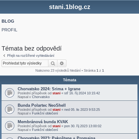
stani.1blog.cz
BLOG
PROFIL
Témata bez odpovědí
Přejít na rozšířené vyhledávání
Hledat
Pokročilé hledání
Nalezeno 23 výsledků hledání • Stránka
1
z
1
Témata
Chorvatsko 2024: Srima + Igrane
Poslední příspěvek od
stani
«
stř 16. říj 2024 10:15:42
Napsal v
Chorvatsko
Bunda Polartec NeoShell
Poslední příspěvek od
stani
«
ned 05. lis 2023 9:53:25
Napsal v
Funkční oblečení
Membránová bunda KVAK
Poslední příspěvek od
stani
«
pon 30. říj 2023 13:00:02
Napsal v
Funkční oblečení
Chorvatsko 2023: Pakoštane + Promajna