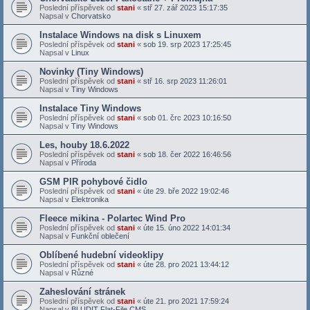
Poslední příspěvek od
stani
«
stř 27. zář 2023 15:17:35
Napsal v
Chorvatsko
Instalace Windows na disk s Linuxem
Poslední příspěvek od
stani
«
sob 19. srp 2023 17:25:45
Napsal v
Linux
Novinky (Tiny Windows)
Poslední příspěvek od
stani
«
stř 16. srp 2023 11:26:01
Napsal v
Tiny Windows
Instalace Tiny Windows
Poslední příspěvek od
stani
«
sob 01. črc 2023 10:16:50
Napsal v
Tiny Windows
Les, houby 18.6.2022
Poslední příspěvek od
stani
«
sob 18. čer 2022 16:46:56
Napsal v
Příroda
GSM PIR pohybové čidlo
Poslední příspěvek od
stani
«
úte 29. bře 2022 19:02:46
Napsal v
Elektronika
Fleece mikina - Polartec Wind Pro
Poslední příspěvek od
stani
«
úte 15. úno 2022 14:01:34
Napsal v
Funkční oblečení
Oblíbené hudební videoklipy
Poslední příspěvek od
stani
«
úte 28. pro 2021 13:44:12
Napsal v
Různé
Zaheslování stránek
Poslední příspěvek od
stani
«
úte 21. pro 2021 17:59:24
Napsal v
BLUDIT Flat-File CMS