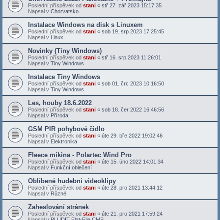
Poslední příspěvek od
stani
«
stř 27. zář 2023 15:17:35
Napsal v
Chorvatsko
Instalace Windows na disk s Linuxem
Poslední příspěvek od
stani
«
sob 19. srp 2023 17:25:45
Napsal v
Linux
Novinky (Tiny Windows)
Poslední příspěvek od
stani
«
stř 16. srp 2023 11:26:01
Napsal v
Tiny Windows
Instalace Tiny Windows
Poslední příspěvek od
stani
«
sob 01. črc 2023 10:16:50
Napsal v
Tiny Windows
Les, houby 18.6.2022
Poslední příspěvek od
stani
«
sob 18. čer 2022 16:46:56
Napsal v
Příroda
GSM PIR pohybové čidlo
Poslední příspěvek od
stani
«
úte 29. bře 2022 19:02:46
Napsal v
Elektronika
Fleece mikina - Polartec Wind Pro
Poslední příspěvek od
stani
«
úte 15. úno 2022 14:01:34
Napsal v
Funkční oblečení
Oblíbené hudební videoklipy
Poslední příspěvek od
stani
«
úte 28. pro 2021 13:44:12
Napsal v
Různé
Zaheslování stránek
Poslední příspěvek od
stani
«
úte 21. pro 2021 17:59:24
Napsal v
BLUDIT Flat-File CMS