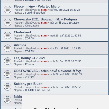
Fleece mikiny - Polartec Micro
Poslední příspěvek od
stani
«
stř 08. pro 2021 16:39:28
Napsal v
Funkční oblečení
Chorvatsko 2021: Biograd n.M. + Podgora
Poslední příspěvek od
stani
«
pát 08. říj 2021 19:15:39
Napsal v
Chorvatsko
Cholesterol
Poslední příspěvek od
stani
«
ned 26. zář 2021 11:40:53
Napsal v
ZDRAVÍ
Artritida
Poslední příspěvek od
stani
«
čtv 23. zář 2021 14:29:25
Napsal v
ZDRAVÍ
Les, houby 24.7.2021
Poslední příspěvek od
stani
«
sob 24. črc 2021 18:52:53
Napsal v
Příroda
ODŠŤAVŇOVAČ - zeleninové a ovocné šťávy
Poslední příspěvek od
stani
«
sob 22. kvě 2021 16:05:03
Napsal v
ZDRAVÍ
Šablony pro Bludit
Poslední příspěvek od
stani
«
sob 17. dub 2021 10:59:21
Napsal v
BLUDIT Flat-File CMS
šablona Bludit - Docs X
Poslední příspěvek od
stani
«
sob 27. bře 2021 16:28:40
Napsal v
BLUDIT Flat-File CMS