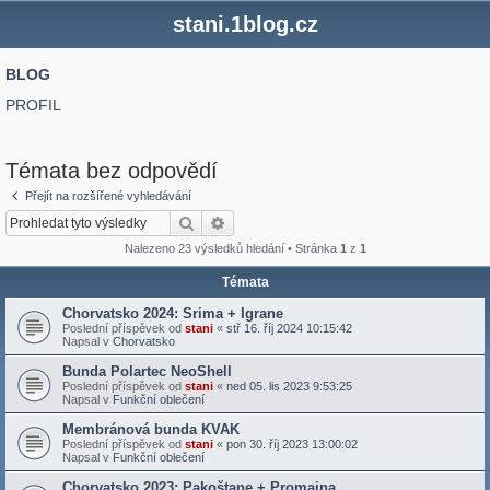
stani.1blog.cz
BLOG
PROFIL
Témata bez odpovědí
Přejít na rozšířené vyhledávání
Hledat
Pokročilé hledání
Nalezeno 23 výsledků hledání • Stránka
1
z
1
Témata
Chorvatsko 2024: Srima + Igrane
Poslední příspěvek od
stani
«
stř 16. říj 2024 10:15:42
Napsal v
Chorvatsko
Bunda Polartec NeoShell
Poslední příspěvek od
stani
«
ned 05. lis 2023 9:53:25
Napsal v
Funkční oblečení
Membránová bunda KVAK
Poslední příspěvek od
stani
«
pon 30. říj 2023 13:00:02
Napsal v
Funkční oblečení
Chorvatsko 2023: Pakoštane + Promajna