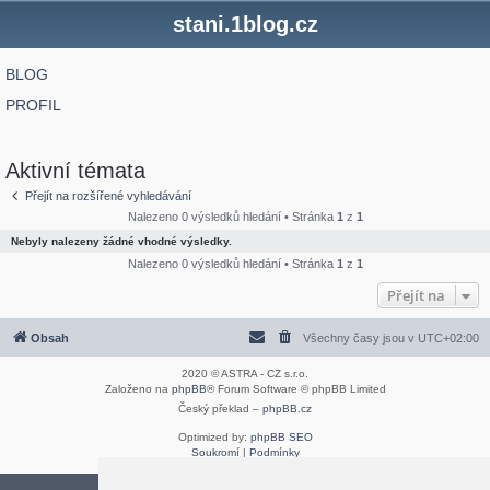
stani.1blog.cz
BLOG
PROFIL
Aktivní témata
Přejít na rozšířené vyhledávání
Nalezeno 0 výsledků hledání • Stránka
1
z
1
Nebyly nalezeny žádné vhodné výsledky.
Nalezeno 0 výsledků hledání • Stránka
1
z
1
Přejít na
Obsah
Všechny časy jsou v
UTC+02:00
2020 © ASTRA - CZ s.r.o.
Založeno na
phpBB
® Forum Software © phpBB Limited
Český překlad –
phpBB.cz
Optimized by:
phpBB SEO
Soukromí
|
Podmínky