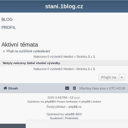
stani.1blog.cz
BLOG
PROFIL
Aktivní témata
Přejít na rozšířené vyhledávání
Nalezeno 0 výsledků hledání • Stránka
1
z
1
Nebyly nalezeny žádné vhodné výsledky.
Nalezeno 0 výsledků hledání • Stránka
1
z
1
Přejít na
Obsah
Všechny časy jsou v
UTC+02:00
2020 © ASTRA - CZ s.r.o.
Založeno na
phpBB
® Forum Software © phpBB Limited
Český překlad –
phpBB.cz
Optimized by:
phpBB SEO
Soukromí
|
Podmínky