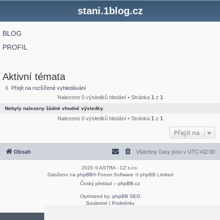
stani.1blog.cz
BLOG
PROFIL
Aktivní témata
Přejít na rozšířené vyhledávání
Nalezeno 0 výsledků hledání • Stránka
1
z
1
Nebyly nalezeny žádné vhodné výsledky.
Nalezeno 0 výsledků hledání • Stránka
1
z
1
Přejít na
Obsah
Všechny časy jsou v
UTC+02:00
2020 © ASTRA - CZ s.r.o.
Založeno na
phpBB
® Forum Software © phpBB Limited
Český překlad –
phpBB.cz
Optimized by:
phpBB SEO
Soukromí
|
Podmínky