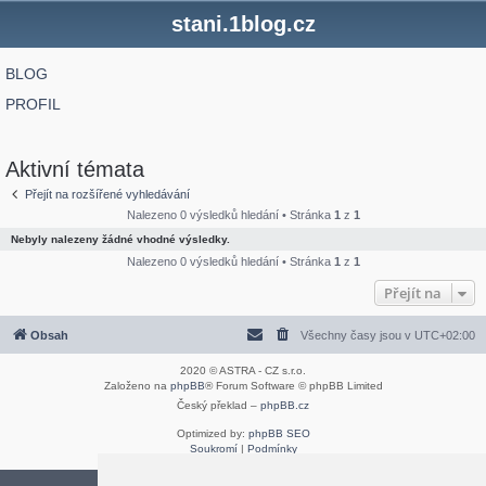
stani.1blog.cz
BLOG
PROFIL
Aktivní témata
Přejít na rozšířené vyhledávání
Nalezeno 0 výsledků hledání • Stránka
1
z
1
Nebyly nalezeny žádné vhodné výsledky.
Nalezeno 0 výsledků hledání • Stránka
1
z
1
Přejít na
Obsah
Všechny časy jsou v
UTC+02:00
2020 © ASTRA - CZ s.r.o.
Založeno na
phpBB
® Forum Software © phpBB Limited
Český překlad –
phpBB.cz
Optimized by:
phpBB SEO
Soukromí
|
Podmínky