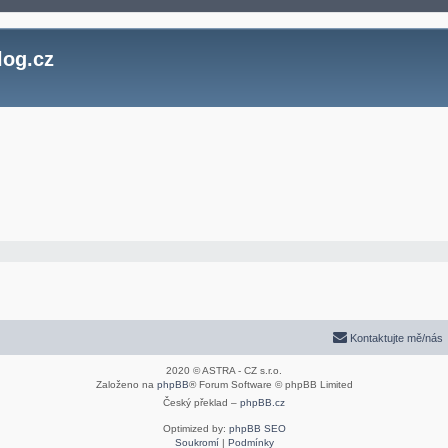
log.cz
Kontaktujte mě/nás
2020 © ASTRA - CZ s.r.o.
Založeno na
phpBB
® Forum Software © phpBB Limited
Český překlad –
phpBB.cz
Optimized by:
phpBB SEO
Soukromí
|
Podmínky