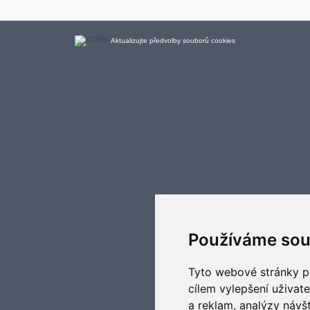
Aktualizujte předvolby souborů cookies
Používáme sou
Tyto webové stránky po
cílem vylepšení uživat
a reklam, analýzy návš