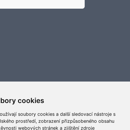
bory cookies
užívají soubory cookies a další sledovací nástroje s
elského prostředí, zobrazení přizpůsobeného obsahu
těvnosti webových stránek a zjištění zdroje