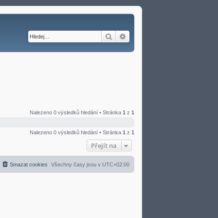
Hledat
Pokročilé hledání
Nalezeno 0 výsledků hledání • Stránka
1
z
1
Nalezeno 0 výsledků hledání • Stránka
1
z
1
Přejít na
Smazat cookies
Všechny časy jsou v
UTC+02:00