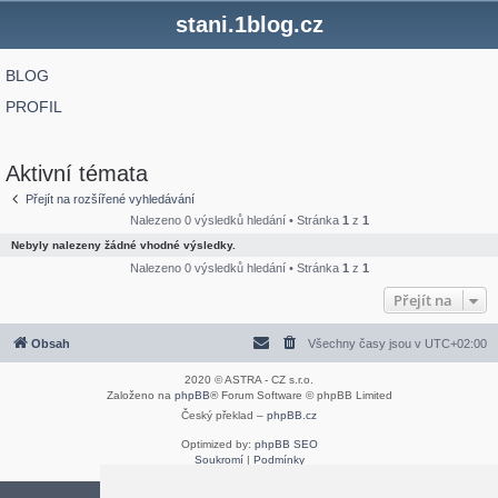
stani.1blog.cz
BLOG
PROFIL
Aktivní témata
Přejít na rozšířené vyhledávání
Nalezeno 0 výsledků hledání • Stránka
1
z
1
Nebyly nalezeny žádné vhodné výsledky.
Nalezeno 0 výsledků hledání • Stránka
1
z
1
Přejít na
Obsah
Všechny časy jsou v
UTC+02:00
2020 © ASTRA - CZ s.r.o.
Založeno na
phpBB
® Forum Software © phpBB Limited
Český překlad –
phpBB.cz
Optimized by:
phpBB SEO
Soukromí
|
Podmínky