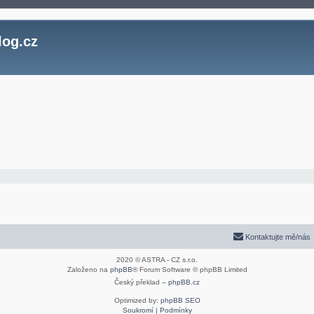
log.cz
Kontaktujte mě/nás
2020 © ASTRA - CZ s.r.o.
Založeno na
phpBB
® Forum Software © phpBB Limited
Český překlad –
phpBB.cz
Optimized by:
phpBB SEO
Soukromí
|
Podmínky