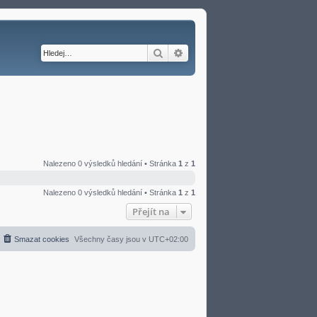
Hledat
Pokročilé hledání
Nalezeno 0 výsledků hledání • Stránka
1
z
1
Nalezeno 0 výsledků hledání • Stránka
1
z
1
Přejít na
Smazat cookies
Všechny časy jsou v
UTC+02:00