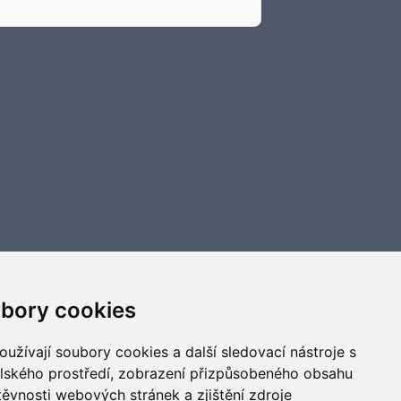
bory cookies
užívají soubory cookies a další sledovací nástroje s
elského prostředí, zobrazení přizpůsobeného obsahu
těvnosti webových stránek a zjištění zdroje