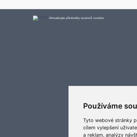
Aktualizujte předvolby souborů cookies
Používáme sou
Tyto webové stránky po
cílem vylepšení uživat
a reklam, analýzy návš