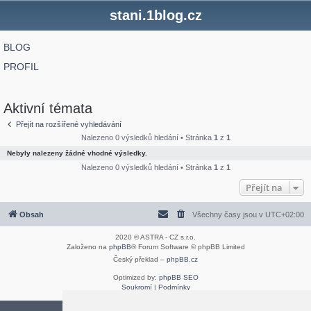
stani.1blog.cz
BLOG
PROFIL
Aktivní témata
Přejít na rozšířené vyhledávání
Nalezeno 0 výsledků hledání • Stránka
1
z
1
Nebyly nalezeny žádné vhodné výsledky.
Nalezeno 0 výsledků hledání • Stránka
1
z
1
Přejít na
Obsah
Všechny časy jsou v
UTC+02:00
2020 © ASTRA - CZ s.r.o.
Založeno na
phpBB
® Forum Software © phpBB Limited
Český překlad –
phpBB.cz
Optimized by:
phpBB SEO
Soukromí
|
Podmínky