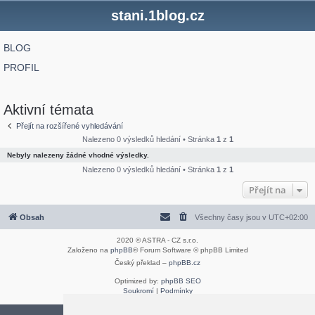
stani.1blog.cz
BLOG
PROFIL
Aktivní témata
Přejít na rozšířené vyhledávání
Nalezeno 0 výsledků hledání • Stránka
1
z
1
Nebyly nalezeny žádné vhodné výsledky.
Nalezeno 0 výsledků hledání • Stránka
1
z
1
Přejít na
Obsah
Všechny časy jsou v
UTC+02:00
2020 © ASTRA - CZ s.r.o.
Založeno na
phpBB
® Forum Software © phpBB Limited
Český překlad –
phpBB.cz
Optimized by:
phpBB SEO
Soukromí
|
Podmínky