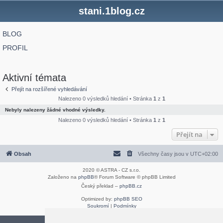
stani.1blog.cz
BLOG
PROFIL
Aktivní témata
Přejít na rozšířené vyhledávání
Nalezeno 0 výsledků hledání • Stránka
1
z
1
Nebyly nalezeny žádné vhodné výsledky.
Nalezeno 0 výsledků hledání • Stránka
1
z
1
Přejít na
Obsah
Všechny časy jsou v
UTC+02:00
2020 © ASTRA - CZ s.r.o.
Založeno na
phpBB
® Forum Software © phpBB Limited
Český překlad –
phpBB.cz
Optimized by:
phpBB SEO
Soukromí
|
Podmínky