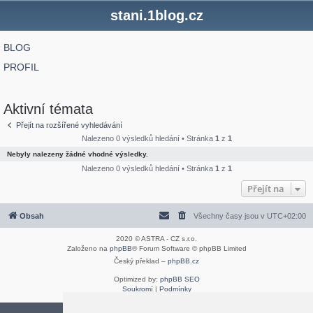
stani.1blog.cz
BLOG
PROFIL
Aktivní témata
Přejít na rozšířené vyhledávání
Nalezeno 0 výsledků hledání • Stránka
1
z
1
Nebyly nalezeny žádné vhodné výsledky.
Nalezeno 0 výsledků hledání • Stránka
1
z
1
Přejít na
Obsah
Všechny časy jsou v
UTC+02:00
2020 © ASTRA - CZ s.r.o.
Založeno na
phpBB
® Forum Software © phpBB Limited
Český překlad –
phpBB.cz
Optimized by:
phpBB SEO
Soukromí
|
Podmínky